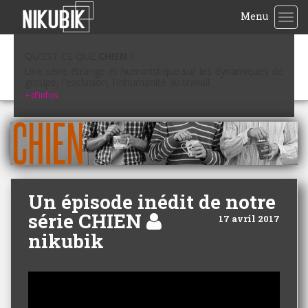
Menu
TOG
QU'EST CE QUE
CHIEN
?
Une série étrange et humoristique sur les dynamiques de
groupe, l'exclusion, l'inhumanité au travail.
+
d'infos
Un épisode inédit de notre
série CHIEN
17 avril 2017
nikubik