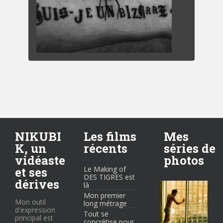
NIKUBI
Les films
Mes
K, un
récents
séries de
vidéaste
photos
et ses
Le Making of
DES TIGRES est
dérives
là
Mon premier
Mon outil
long métrage
d'expression
Tout se
principal est
concrétise pour