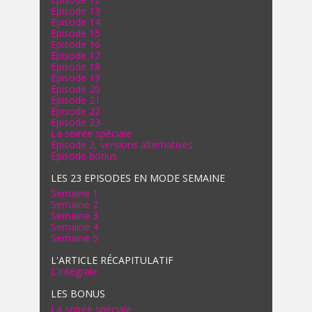
Episode 13
Episode 14
Episode 15
Episode 16
Episode 17
Episode 18
Episode 19
Episode 20
Episode 21
Episode 22
Episode 23
La soirée spéciale
Episode 2, versions alternatives
Episode bonus
LES 23 EPISODES EN MODE SEMAINE
Semaine 1
Semaine 2
Semaine 3
Semaine 4
Semaine 5
L'ARTICLE RÉCAPITULATIF
L'intégrale
LES BONUS
La soirée spéciale