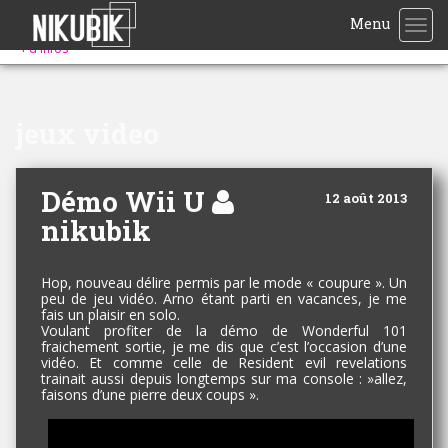
Menu
TOG
+
d'infos
jeux video
Démo Wii U
12 août 2013
nikubik
Hop, nouveau délire permis par le mode « coupure ». Un
peu de jeu vidéo. Arno étant parti en vacances, je me
fais un plaisir en solo.
Voulant profiter de la démo de Wonderful 101
fraichement sortie, je me dis que c’est l’occasion d’une
vidéo. Et comme celle de Resident evil revelations
trainait aussi depuis longtemps sur ma console : »allez,
faisons d’une pierre deux coups ».