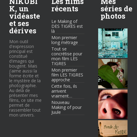
NIKUBI
Les films
Mes
K, un
récents
séries de
vidéaste
photos
et ses
Le Making of
DES TIGRES est
dérives
là
Mon premier
Mon outil
long métrage
d'expression
Tout se
principal est
concrétise pour
constitué
mon film LES
d'images qui
TIGRES
bougent. Mais
Mon premier
j'aime aussi la
film LES TIGRES
forme écrite et
approche
le mystère de la
photographie.
Cette fois, ils
Au delà de
arrivent
présenter mes
vraiment…
films, ce site me
Nouveau
permet de
Making of pour
rassembler tout
Juule
mon univers.