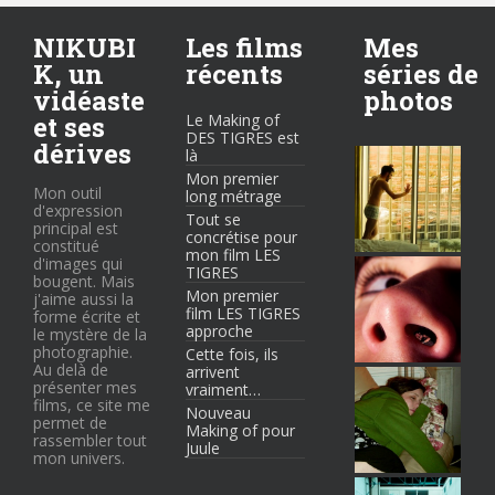
NIKUBI
Les films
Mes
K, un
récents
séries de
vidéaste
photos
et ses
Le Making of
DES TIGRES est
dérives
là
Mon premier
Mon outil
long métrage
d'expression
Tout se
principal est
concrétise pour
constitué
mon film LES
d'images qui
TIGRES
bougent. Mais
Mon premier
j'aime aussi la
film LES TIGRES
forme écrite et
approche
le mystère de la
photographie.
Cette fois, ils
Au delà de
arrivent
présenter mes
vraiment…
films, ce site me
Nouveau
permet de
Making of pour
rassembler tout
Juule
mon univers.