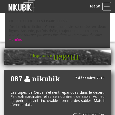
Menu
TOG
QU'EST CE QUE
LES ÉPARPILLES
?
De la micro fiction. Comme une vie racontée en deux
lignes. Absurde, parfois drôle, toujours un peu piquant.
A laisser tourner plusieurs fois dans la tête avant d'avaler.
+
d'infos
087
nikubik
7 décembre 2010
Les tripes de Cerbal s’étaient répandues dans le désert.
Fait extraordinaire, elles se nourrirent de sable. Au lieu
de périr, il devint l’incroyable homme des sables. Mais il
s’emmerdait.
2 commentaires