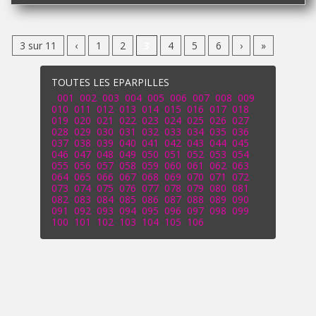
3 sur 11
‹
1
2
3
4
5
6
›
»
TOUTES LES EPARPILLES
001
002
003
004
005
006
007
008
009
010
011
012
013
014
015
016
017
018
019
020
021
022
023
024
025
026
027
028
029
030
031
032
033
034
035
036
037
038
039
040
041
042
043
044
045
046
047
048
049
050
051
052
053
054
055
056
057
058
059
060
061
062
063
064
065
066
067
068
069
070
071
072
073
074
075
076
077
078
079
080
081
082
083
084
085
086
087
088
089
090
091
092
093
094
095
096
097
098
099
100
101
102
103
104
105
106