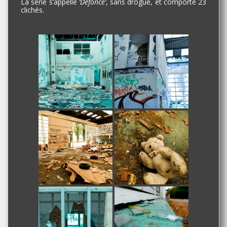
La série s’appelle
‘Défonce’
, sans drogue, et comporte 23
clichés.