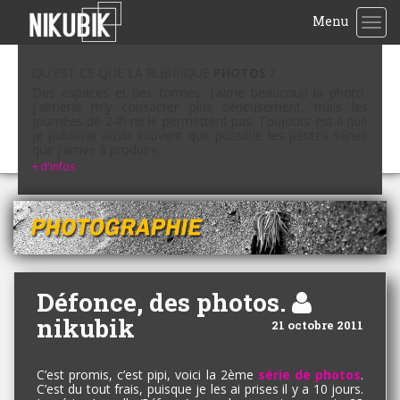
Menu
TOG
QU'EST CE QUE LA RUBRIQUE
PHOTOS
?
Des espaces et des formes. J'aime beaucoup la photo,
j'aimerai m'y consacrer plus sérieusement, mais les
journées de 24h ne le permettent pas. Toujours est-il que
je publierai aussi souvent que possible les petites séries
que j'arrive à produire.
+
d'infos
Défonce, des photos.
nikubik
21 octobre 2011
C’est promis, c’est pipi, voici la 2ème
série de photos
.
C’est du tout frais, puisque je les ai prises il y a 10 jours.