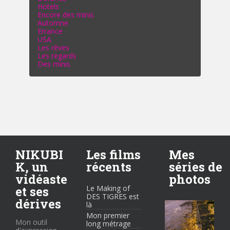
Hotels
Encore des minis
Automne
Errance
USA
Les rêves
Les regards
Des minis
NIKUBI
Les films
Mes
K, un
récents
séries de
vidéaste
photos
et ses
Le Making of
DES TIGRES est
dérives
là
Mon premier
Mon outil
long métrage