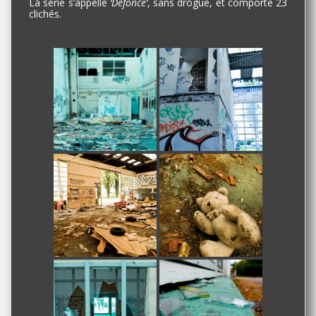
La série s’appelle
‘Défonce’
, sans drogue, et comporte 23
clichés.