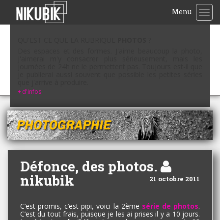
Menu
TOG
QU'EST CE QUE LA RUBRIQUE
PHOTOS
?
Des espaces et des formes. J'aime beaucoup la photo,
j'aimerai m'y consacrer plus sérieusement, mais les
journées de 24h ne le permettent pas. Toujours est-il que
je publierai aussi souvent que possible les petites séries
que j'arrive à produire.
+
d'infos
Défonce, des photos.
nikubik
21 octobre 2011
C’est promis, c’est pipi, voici la 2ème
série de photos
.
C’est du tout frais, puisque je les ai prises il y a 10 jours.