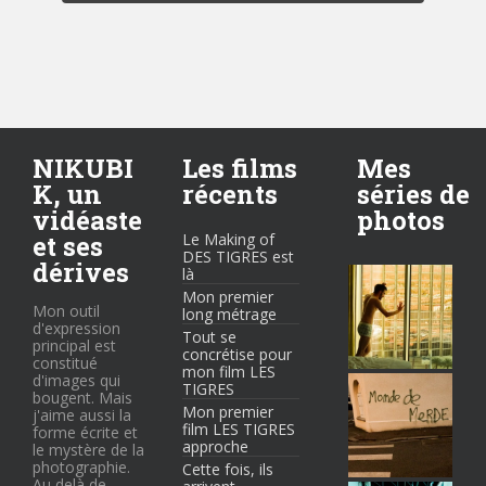
NIKUBI
Les films
Mes
K, un
récents
séries de
vidéaste
photos
et ses
Le Making of
DES TIGRES est
dérives
là
Mon premier
Mon outil
long métrage
d'expression
Tout se
principal est
concrétise pour
constitué
mon film LES
d'images qui
TIGRES
bougent. Mais
Mon premier
j'aime aussi la
film LES TIGRES
forme écrite et
approche
le mystère de la
photographie.
Cette fois, ils
Au delà de