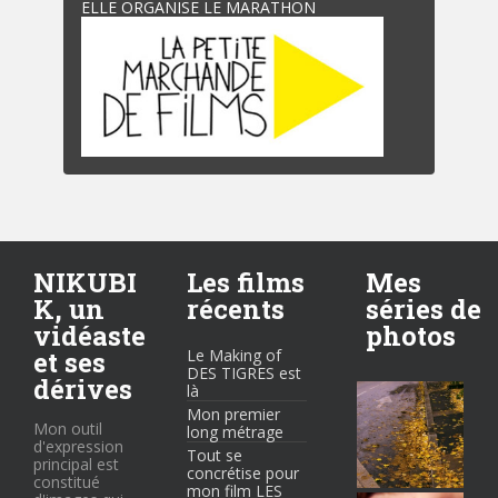
ELLE ORGANISE LE MARATHON
NIKUBI
Les films
Mes
K, un
récents
séries de
vidéaste
photos
et ses
Le Making of
DES TIGRES est
dérives
là
Mon premier
Mon outil
long métrage
d'expression
Tout se
principal est
concrétise pour
constitué
mon film LES