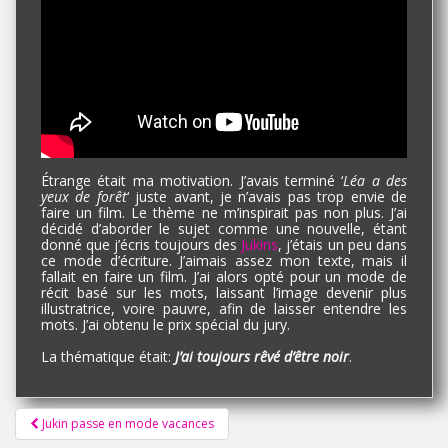
Étrange était ma motivation. J’avais terminé ‘
Léa a des
yeux de forêt
‘ juste avant, je n’avais pas trop envie de
faire un film. Le thème ne m’inspirait pas non plus. J’ai
décidé d’aborder le sujet comme une nouvelle, étant
donné que j’écris toujours des
Jukins
, j’étais un peu dans
ce mode d’écriture. J’aimais assez mon texte, mais il
fallait en faire un film. J’ai alors opté pour un mode de
récit basé sur les mots, laissant l’image devenir plus
illustratrice, voire pauvre, afin de laisser entendre les
mots. J’ai obtenu le prix spécial du jury.
La thématique était:
J’ai toujours rêvé d’être noir
.
Pagination
Jukin passe en mode vacances