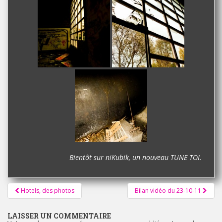
Bientôt sur niKubik, un nouveau TUNE TOI.
Pagination
Hotels, des photos
Bilan vidéo du 23-10-11
d'article
LAISSER UN COMMENTAIRE