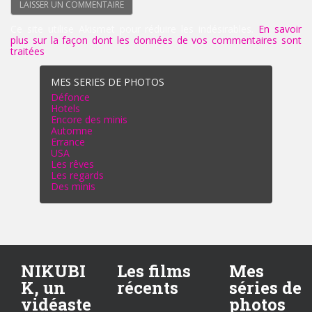
Ce site utilise Akismet pour réduire les indésirables.
En savoir
plus sur la façon dont les données de vos commentaires sont
traitées
.
MES SERIES DE PHOTOS
Défonce
Hotels
Encore des minis
Automne
Errance
USA
Les rêves
Les regards
Des minis
NIKUBI
Les films
Mes
K, un
récents
séries de
vidéaste
photos