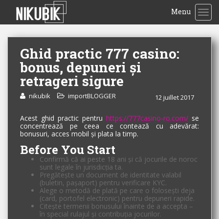
Menu
TOG
Ghid practic 777 casino:
bonus, depuneri și
retrageri sigure
nikubik
importBLOGGER
12 juillet 2017
Acest ghid practic pentru
https://777casino-ro.com/
se
concentrează pe ceea ce contează cu adevărat:
bonusuri, acces mobil și plata la timp.
Before You Start
Confirmă că ai peste 18 ani și că jocurile de noroc
sunt legale în jurisdicția ta.
Pregătește un document de identitate valabil
(buletin, pașaport) pentru verificare KYC.
Alege o metodă de plată pe care o folosești deja
(card, portofel electronic) pentru depuneri rapide.
Citește termenii bonusului înainte de a accepta –
în special rulajul și contribuția jocurilor.