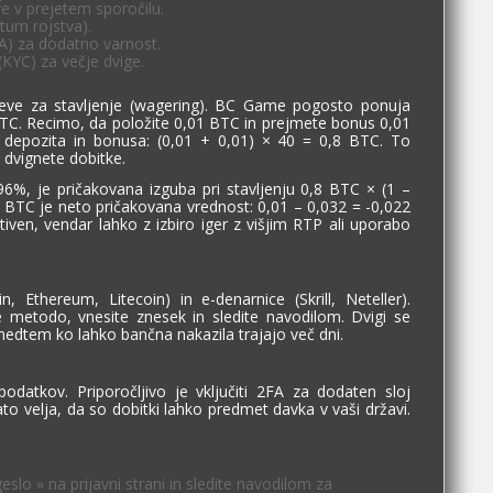
e v prejetem sporočilu.
tum rojstva).
A) za dodatno varnost.
(KYC) za večje dvige.
ahteve za stavljenje (wagering). BC Game pogosto ponuja
C. Recimo, da položite 0,01 BTC in prejmete bonus 0,01
k depozita in bonusa: (0,01 + 0,01) × 40 = 0,8 BTC. To
 dvignete dobitke.
6%, je pričakovana izguba pri stavljenju 0,8 BTC × (1 –
BTC je neto pričakovana vrednost: 0,01 – 0,032 = -0,022
ven, vendar lahko z izbiro iger z višjim RTP ali uporabo
, Ethereum, Litecoin) in e-denarnice (Skrill, Neteller).
e metodo, vnesite znesek in sledite navodilom. Dvigi se
medtem ko lahko bančna nakazila trajajo več dni.
odatkov. Priporočljivo je vključiti 2FA za dodaten sloj
ato velja, da so dobitki lahko predmet davka v vaši državi.
eslo » na prijavni strani in sledite navodilom za