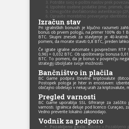
Potrdite svoj e-poštni naslov prek povezav
Izpolnite osebne podatke (ime, priimek, da
Omogočite dvofaktorsko avtentikacijo (2F
Opravite morebitno preverjanje identitete 
Izračun stav
Pri igralniških bonusih je ključno razumeti z
bonus ob prvem pologu, na primer 100% do 1 BT
BTC. Skupni znesek za stavljenje je 40-kratni
pomeni, da morate staviti 0,8 BTC, preden lahko
Če igrate igralne avtomate s povprečnim RTP 9
0,96) = 0,032 BTC. Ob upoštevanju bonusa 0,01 
BTC. To pomeni, da je bonus v povprečju negati
strategij izboljšate svoje možnosti.
Bančništvo in plačila
BC Game podpira številne kriptovalute (Bitcoin
Postopek pologa je hiter in enostaven: izberit
običajno obdelajo v nekaj urah za kriptovalute, 
Pregled varnosti
BC Game uporablja SSL šifriranje za zaščito p
varnosti. Igralnica deluje pod licenco Curaçao, z
Vedno preverite lokalno zakonodajo.
Vodnik za podporo
Pozabljeno geslo:
Kliknite « Pozabljeno g