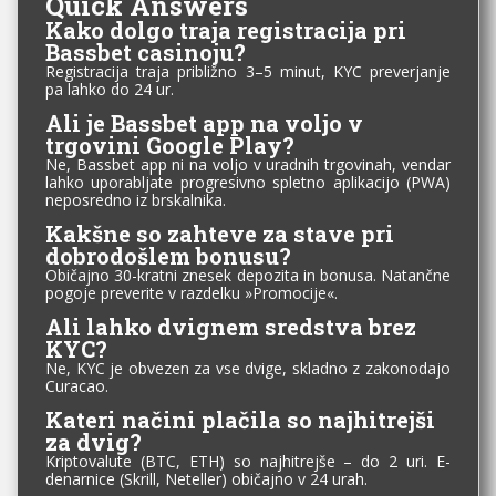
Quick Answers
Kako dolgo traja registracija pri
Bassbet casinoju?
Registracija traja približno 3–5 minut, KYC preverjanje
pa lahko do 24 ur.
Ali je Bassbet app na voljo v
trgovini Google Play?
Ne, Bassbet app ni na voljo v uradnih trgovinah, vendar
lahko uporabljate progresivno spletno aplikacijo (PWA)
neposredno iz brskalnika.
Kakšne so zahteve za stave pri
dobrodošlem bonusu?
Običajno 30-kratni znesek depozita in bonusa. Natančne
pogoje preverite v razdelku »Promocije«.
Ali lahko dvignem sredstva brez
KYC?
Ne, KYC je obvezen za vse dvige, skladno z zakonodajo
Curacao.
Kateri načini plačila so najhitrejši
za dvig?
Kriptovalute (BTC, ETH) so najhitrejše – do 2 uri. E-
denarnice (Skrill, Neteller) običajno v 24 urah.