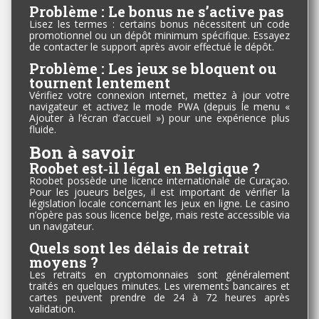
Problème : Le bonus ne s’active pas
Lisez les termes : certains bonus nécessitent un code
promotionnel ou un dépôt minimum spécifique. Essayez
de contacter le support après avoir effectué le dépôt.
Problème : Les jeux se bloquent ou
tournent lentement
Vérifiez votre connexion internet, mettez à jour votre
navigateur et activez le mode PWA (depuis le menu «
Ajouter à l’écran d’accueil ») pour une expérience plus
fluide.
Bon à savoir
Roobet est‑il légal en Belgique ?
Roobet possède une licence internationale de Curaçao.
Pour les joueurs belges, il est important de vérifier la
législation locale concernant les jeux en ligne. Le casino
n’opère pas sous licence belge, mais reste accessible via
un navigateur.
Quels sont les délais de retrait
moyens ?
Les retraits en cryptomonnaies sont généralement
traités en quelques minutes. Les virements bancaires et
cartes peuvent prendre de 24 à 72 heures après
validation.