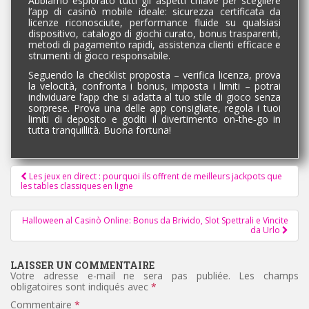
Abbiamo esplorato tutti gli aspetti chiave per scegliere
l’app di casinò mobile ideale: sicurezza certificata da
licenze riconosciute, performance fluide su qualsiasi
dispositivo, catalogo di giochi curato, bonus trasparenti,
metodi di pagamento rapidi, assistenza clienti efficace e
strumenti di gioco responsabile.
Seguendo la checklist proposta – verifica licenza, prova
la velocità, confronta i bonus, imposta i limiti – potrai
individuare l’app che si adatta al tuo stile di gioco senza
sorprese. Prova una delle app consigliate, regola i tuoi
limiti di deposito e goditi il divertimento on‑the‑go in
tutta tranquillità. Buona fortuna!
Pagination
Les jeux en direct : pourquoi ils offrent de meilleurs jackpots que
les tables classiques en ligne
d'article
Halloween al Casinò Online: Bonus da Brivido, Slot Spettrali e Vincite
da Urlo
LAISSER UN COMMENTAIRE
Votre adresse e-mail ne sera pas publiée.
Les champs
obligatoires sont indiqués avec
*
Commentaire
*