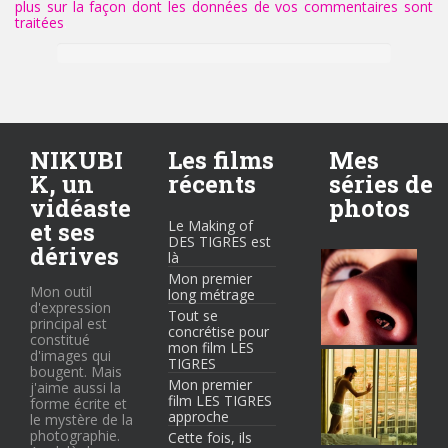
plus sur la façon dont les données de vos commentaires sont
traitées
.
NIKUBI
Les films
Mes
K, un
récents
séries de
vidéaste
photos
et ses
Le Making of
DES TIGRES est
dérives
là
Mon premier
Mon outil
long métrage
d'expression
Tout se
principal est
concrétise pour
constitué
mon film LES
d'images qui
TIGRES
bougent. Mais
Mon premier
j'aime aussi la
film LES TIGRES
forme écrite et
approche
le mystère de la
photographie.
Cette fois, ils