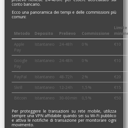
conto bancario.
Ecco una panoramica dei tempi e delle commissioni più
comuni:
Limite
Metodo
Deposito
Prelievo
Commissione
minim
Apple
Istantaneo
24‑48 h
0 %
€10
Pay
Google
Istantaneo
24‑48 h
0 %
€10
Pay
PayPal
Istantaneo
48‑72 h
2 %
€20
Skrill
Istantaneo
12‑24 h
1,5 %
€15
Bitcoin
Istantaneo
30‑60 min
0,5 %
€50
Per proteggere le transazioni su rete mobile, utilizza
sempre una VPN affidabile quando sei su Wi‑Fi pubblico
e attiva le notifiche di transazione per monitorare ogni
movimento.