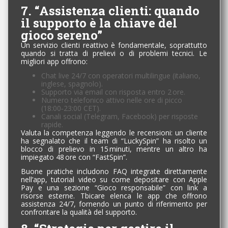
7. “Assistenza clienti: quando
il supporto è la chiave del
gioco sereno”
Un servizio clienti reattivo è fondamentale, soprattutto
quando si tratta di prelievi o di problemi tecnici. Le
migliori app offrono:
Chat live 24/7 con operatori multilingue (italiano,
inglese, spagnolo).
Supporto via email con risposta entro 2 ore.
Numero telefonico attivo nelle ore di picco
(18:00‑23:00 CET).
Canali social (Telegram, Facebook) per risposte
rapide.
Valuta la competenza leggendo le recensioni: un cliente
ha segnalato che il team di “LuckySpin” ha risolto un
blocco di prelievo in 15 minuti, mentre un altro ha
impiegato 48 ore con “FastSpin”.
Buone pratiche includono FAQ integrate direttamente
nell’app, tutorial video su come depositare con Apple
Pay e una sezione “Gioco responsabile” con link a
risorse esterne. Tbicare elenca le app che offrono
assistenza 24/7, fornendo un punto di riferimento per
confrontare la qualità del supporto.