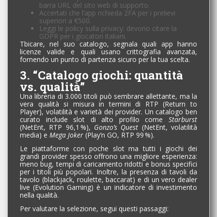
barra URL del sito web di supporto.
Accertati che l’app richieda 2FA per i prelievi
superiori a €500.
Leggi le policy sulla privacy: devono citare la
GDPR per i giocatori italiani.
Tbicare, nel suo catalogo, segnala quali app hanno
licenze valide e quali usano crittografia avanzata,
fornendo un punto di partenza sicuro per la tua scelta.
3. “Catalogo giochi: quantità
vs. qualità”
Una libreria di 3.000 titoli può sembrare allettante, ma la
vera qualità si misura in termini di RTP (Return to
Player), volatilità e varietà dei provider. Un catalogo ben
curato include slot di alto profilo come
Starburst
(NetEnt, RTP 96,1 %),
Gonzo’s Quest
(NetEnt, volatilità
media) e
Mega Joker
(Play’n GO, RTP 99 %).
Le piattaforme con poche slot ma tutti i giochi dei
grandi provider spesso offrono una migliore esperienza:
meno bug, tempi di caricamento ridotti e bonus specifici
per i titoli più popolari. Inoltre, la presenza di tavoli da
tavolo (blackjack, roulette, baccarat) e di un vero dealer
live (Evolution Gaming) è un indicatore di investimento
nella qualità.
Per valutare la selezione, segui questi passaggi: