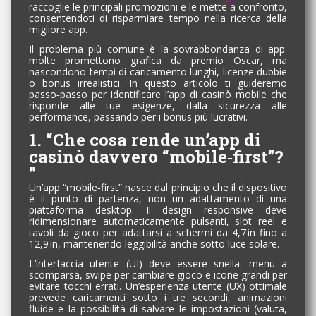
raccoglie le principali promozioni e le mette a confronto,
consentendoti di risparmiare tempo nella ricerca della
migliore app.
Il problema più comune è la sovrabbondanza di app:
molte promettono grafica da premio Oscar, ma
nascondono tempi di caricamento lunghi, licenze dubbie
o bonus irrealistici. In questo articolo ti guideremo
passo‑passo per identificare l’app di casinò mobile che
risponde alle tue esigenze, dalla sicurezza alle
performance, passando per i bonus più lucrativi.
1. “Che cosa rende un’app di
casinò davvero “mobile‑first”?
”
Un’app “mobile‑first” nasce dal principio che il dispositivo
è il punto di partenza, non un adattamento di una
piattaforma desktop. Il design responsive deve
ridimensionare automaticamente pulsanti, slot reel e
tavoli da gioco per adattarsi a schermi da 4,7 in fino a
12,9 in, mantenendo leggibilità anche sotto luce solare.
L’interfaccia utente (UI) deve essere snella: menu a
scomparsa, swipe per cambiare gioco e icone grandi per
evitare tocchi errati. Un’esperienza utente (UX) ottimale
prevede caricamenti sotto i tre secondi, animazioni
fluide e la possibilità di salvare le impostazioni (valuta,