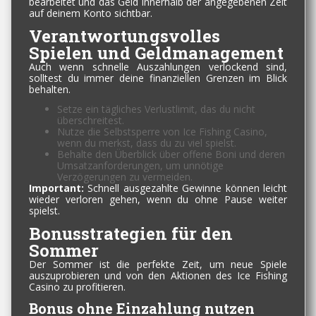
bearbeitet und das Geld innerhalb der angegebenen Zeit
auf deinem Konto sichtbar.
Verantwortungsvolles
Spielen und Geldmanagement
Auch wenn schnelle Auszahlungen verlockend sind,
solltest du immer deine finanziellen Grenzen im Blick
behalten.
Setze ein tägliches Verlustlimit, das du nicht
überschreitest.
Nutze die Selbstsperre von Ice Fishing Casino,
wenn du merkst, dass du zu viel spielst.
Behalte den Überblick über offene Boni und deren
Umsatzanforderungen, um unnötige
Verzögerungen zu vermeiden.
Important:
Schnell ausgezahlte Gewinne können leicht
wieder verloren gehen, wenn du ohne Pause weiter
spielst.
Bonusstrategien für den
Sommer
Der Sommer ist die perfekte Zeit, um neue Spiele
auszuprobieren und von den Aktionen des Ice Fishing
Casino zu profitieren.
Bonus ohne Einzahlung nutzen