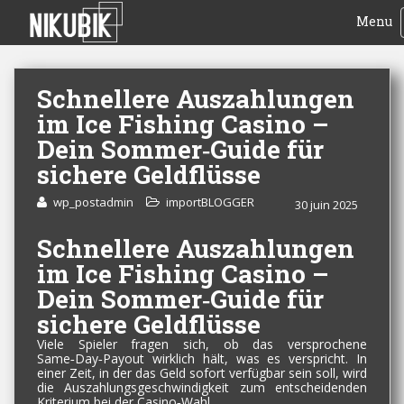
Menu
Schnellere Auszahlungen
im Ice Fishing Casino –
Dein Sommer‑Guide für
sichere Geldflüsse
wp_postadmin
importBLOGGER
30 juin 2025
Schnellere Auszahlungen
im Ice Fishing Casino –
Dein Sommer‑Guide für
sichere Geldflüsse
Viele Spieler fragen sich, ob das versprochene
Same‑Day‑Payout wirklich hält, was es verspricht. In
einer Zeit, in der das Geld sofort verfügbar sein soll, wird
die Auszahlungsgeschwindigkeit zum entscheidenden
Kriterium bei der Casino‑Wahl.