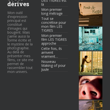
DES TIGRES est
dérives
là
Mon premier
Mon outil
long métrage
d'expression
Tout se
principal est
concrétise pour
constitué
mon film LES
d'images qui
TIGRES
bougent. Mais
Mon premier
j'aime aussi la
film LES TIGRES
forme écrite et
approche
le mystère de la
photographie.
Cette fois, ils
Au delà de
arrivent
présenter mes
vraiment…
films, ce site me
Nouveau
permet de
Making of pour
rassembler tout
Juule
mon univers.