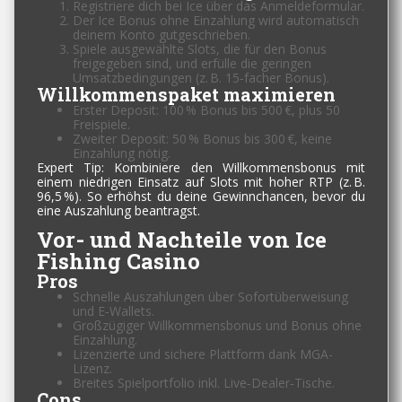
Registriere dich bei Ice über das Anmeldeformular.
Der Ice Bonus ohne Einzahlung wird automatisch
deinem Konto gutgeschrieben.
Spiele ausgewählte Slots, die für den Bonus
freigegeben sind, und erfülle die geringen
Umsatzbedingungen (z. B. 15‑facher Bonus).
Willkommenspaket maximieren
Erster Deposit: 100 % Bonus bis 500 €, plus 50
Freispiele.
Zweiter Deposit: 50 % Bonus bis 300 €, keine
Einzahlung nötig.
Expert Tip: Kombiniere den Willkommensbonus mit
einem niedrigen Einsatz auf Slots mit hoher RTP (z. B.
96,5 %). So erhöhst du deine Gewinnchancen, bevor du
eine Auszahlung beantragst.
Vor- und Nachteile von Ice
Fishing Casino
Pros
Schnelle Auszahlungen über Sofortüberweisung
und E‑Wallets.
Großzügiger Willkommensbonus und Bonus ohne
Einzahlung.
Lizenzierte und sichere Plattform dank MGA-
Lizenz.
Breites Spielportfolio inkl. Live‑Dealer‑Tische.
Cons