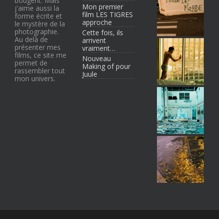
bougent. Mais
Mon premier
j'aime aussi la
film LES TIGRES
forme écrite et
approche
le mystère de la
photographie.
Cette fois, ils
Au delà de
arrivent
présenter mes
vraiment…
films, ce site me
Nouveau
permet de
Making of pour
rassembler tout
Juule
mon univers.