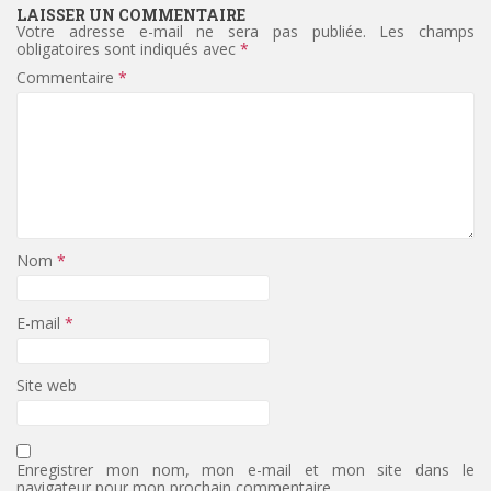
LAISSER UN COMMENTAIRE
Votre adresse e-mail ne sera pas publiée.
Les champs
obligatoires sont indiqués avec
*
Commentaire
*
Nom
*
E-mail
*
Site web
Enregistrer mon nom, mon e-mail et mon site dans le
navigateur pour mon prochain commentaire.