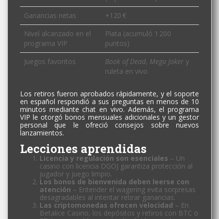
Ganancias netas
+120 €
Nivel alcanzado en el
Plata (acumuló 1 200
programa VIP
puntos)
Juegos favoritos
Book of Dead
,
Mega Joker
y
ruleta en vivo
Los retiros fueron aprobados rápidamente, y el soporte
en español respondió a sus preguntas en menos de 10
minutos mediante chat en vivo. Además, el programa
VIP le otorgó bonos mensuales adicionales y un gestor
personal que le ofreció consejos sobre nuevos
lanzamientos.
Lecciones aprendidas
Licencia y regulación son esenciales
– Un
casino con licencia DGOJ garantiza protección al
jugador y juego limpio.
Los bonos de bienvenida deben leerse con
atención
– Entender el wagering evita sorpresas
desagradables al intentar retirar ganancias.
Las criptomonedas ofrecen velocidad
– En
Betalice Casino, los depósitos y retiros con BTC o