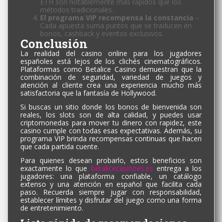
ETH son notablemente más rápidos que los
métodos tradicionales.
El programa VIP recompensa la constancia
–
Cada apuesta suma puntos que se traducen en
bonos, cashback y eventos exclusivos.
Conclusión
La realidad del casino online para los jugadores
españoles está lejos de los clichés cinematográficos.
Plataformas como Betalice Casino demuestran que la
combinación de seguridad, variedad de juegos y
atención al cliente crea una experiencia mucho más
satisfactoria que la fantasía de Hollywood.
Si buscas un sitio donde los bonos de bienvenida son
reales, los slots son de alta calidad, y puedes usar
criptomonedas para mover tu dinero con rapidez, este
casino cumple con todas esas expectativas. Además, su
programa VIP brinda recompensas continuas que hacen
que cada partida cuente.
Para quienes desean probarlo, estos beneficios son
exactamente lo que
betalicecasinoes.es
entrega a los
jugadores: una plataforma confiable, un catálogo
extenso y una atención en español que facilita cada
paso. Recuerda siempre jugar con responsabilidad,
establecer límites y disfrutar del juego como una forma
de entretenimiento.