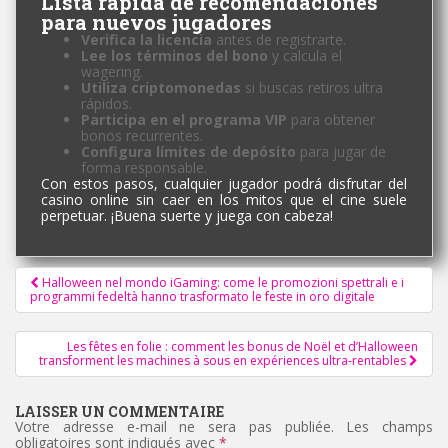
Lista rápida de recomendaciones
para nuevos jugadores
Verifica la licencia
antes de registrarte.
Lee los términos del bono
y calcula el
wagering.
Utiliza criptomonedas
si buscas retiros ultra
rápidos.
Participa en el programa VIP
para obtener
bonos recurrentes.
Configura límites de depósito
para jugar de
forma responsable.
Con estos pasos, cualquier jugador podrá disfrutar del
casino online sin caer en los mitos que el cine suele
perpetuar. ¡Buena suerte y juega con cabeza!
Pagination
Halloween nel mondo iGaming: come le promozioni spettrali e i
programmi fedeltà hanno trasformato le feste in oro digitale
d'article
Les fêtes en folie : comment les bonus de Noël et d’Halloween
transforment les machines à sous en expériences ultra‑rentables
LAISSER UN COMMENTAIRE
Votre adresse e-mail ne sera pas publiée.
Les champs
obligatoires sont indiqués avec
*