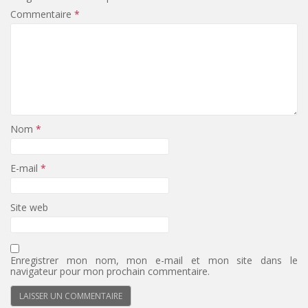
Commentaire
*
Nom
*
E-mail
*
Site web
Enregistrer mon nom, mon e-mail et mon site dans le
navigateur pour mon prochain commentaire.