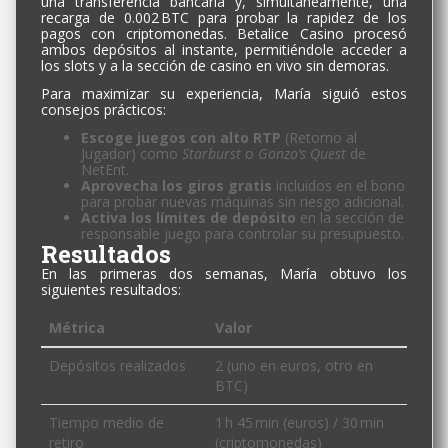
una transferencia bancaria y, simultáneamente, una
recarga de 0.002 BTC para probar la rapidez de los
pagos con criptomonedas. Betalice Casino procesó
ambos depósitos al instante, permitiéndole acceder a
los slots y a la sección de casino en vivo sin demoras.
Para maximizar su experiencia, María siguió estos
consejos prácticos:
Escoge juegos con alto RTP
(Retorno al
Jugador) como
Starburst
o
Gonzo’s Quest
de
NetEnt.
Aprovecha los giros gratis
incluidos en el bono
para probar nuevas máquinas sin riesgo adicional.
Activa los límites de depósito
en la sección de
responsable juego para controlar su presupuesto.
Resultados
En las primeras dos semanas, María obtuvo los
siguientes resultados:
Métrica
Valor
Depósitos realizados
2 (uno en euros, otro en
BTC)
Tiempo medio de
1 h 45 min (euros) / 30 min
retiro
(criptomonedas)