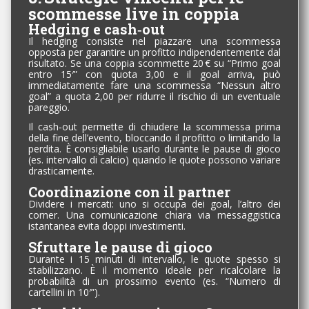
scommesse live in coppia
Hedging e cash‑out
Il hedging consiste nel piazzare una scommessa
opposta per garantire un profitto indipendentemente dal
risultato. Se una coppia scommette 20 € su “Primo goal
entro 15′” con quota 3,00 e il goal arriva, può
immediatamente fare una scommessa “Nessun altro
goal” a quota 2,00 per ridurre il rischio di un eventuale
pareggio.
Il cash‑out permette di chiudere la scommessa prima
della fine dell’evento, bloccando il profitto o limitando la
perdita. È consigliabile usarlo durante le pause di gioco
(es. intervallo di calcio) quando le quote possono variare
drasticamente.
Coordinazione con il partner
Dividere i mercati: uno si occupa dei goal, l’altro dei
corner. Una comunicazione chiara via messaggistica
istantanea evita doppi investimenti.
Sfruttare le pause di gioco
Durante i 15 minuti di intervallo, le quote spesso si
stabilizzano. È il momento ideale per ricalcolare la
probabilità di un prossimo evento (es. “Numero di
cartellini in 10′”).