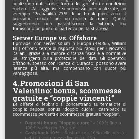
analizzano dati storici, forma dei giocatori e condizioni
meteo. L’AI suggerisce scommesse personalizzate, ad
esempio “Probabilità 75 % di un break point entro il
prossimo minuto” per un match di tennis. Questi
suggerimenti non garantiscono la vittoria, ma
forniscono un punto di partenza per la strategia.
Server Europe vs. Offshore
I provider con server situati in Europa (Bet365, William
Hill) offrono tempi di risposta più rapidi per i giocatori
italiani, grazie alla minore distanza fisica e a normative
più stringenti sulla protezione dei dati. Gli operatori
offshore, spesso con licenza di Curacao, possono avere
latenza più alta, ma compensano con quote più
vantaggiose.
4. Promozioni di San
Valentino: bonus, scommesse
gratuite e “coppie vincenti”
Le offerte di febbraio si concentrano su tematiche di
coppia: deposit bonus “doppio cuore”, cash‑back su
scommesse perdenti e scommesse gratuite “coppia”.
Deposit bonus “doppio cuore”
– 100 % fino a
100 €, valido per 30 giorni.
Cash‑back 10 %
– Restituisce il 10 % delle perdite
netti su scommesse live entro 48 h.