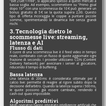
“Bet 2 Get 1 Free”, si applicano spesso a questi mercati a
bassa soglia. Ad esempio, scommettere su “Primo goal
dopo 10′” con una scommessa da 10 € può generare un
bonus gratuito di 5 € se la quota supera 2,00. Questo
tipo di offerta incoraggia le coppie a puntare piccole
somme, sperimentando la dinamica live senza grandi
rischi.
3. Tecnologia dietro le
scommesse live: streaming,
latenza e AI
Flusso di dati
Il cuore di una scommessa live è il feed video in tempo
reale, combinato con un flusso di quote aggiornate ogni
frazione di secondo. I provider utilizzano CDN (Content
Delivery Network) per avvicinare i server al giocatore,
riducendo il tempo di buffering.
Bassa latenza
Una latenza di 200 ms è considerata ottimale per il
calcio live: permette di reagire al rigore subito dopo la
decisione dell’arbitro. Quando la latenza supera i 500 ms,
le quote possono già essere cambiate, rendendo il
cash‑out quasi impossibile.
Algoritmi predittivi
Molti operatori hanno integrato intelligenze artificiali che