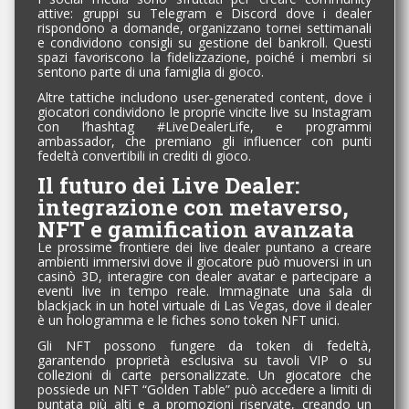
attive: gruppi su Telegram e Discord dove i dealer
rispondono a domande, organizzano tornei settimanali
e condividono consigli su gestione del bankroll. Questi
spazi favoriscono la fidelizzazione, poiché i membri si
sentono parte di una famiglia di gioco.
Altre tattiche includono user‑generated content, dove i
giocatori condividono le proprie vincite live su Instagram
con l’hashtag #LiveDealerLife, e programmi
ambassador, che premiano gli influencer con punti
fedeltà convertibili in crediti di gioco.
Il futuro dei Live Dealer:
integrazione con metaverso,
NFT e gamification avanzata
Le prossime frontiere dei live dealer puntano a creare
ambienti immersivi dove il giocatore può muoversi in un
casinò 3D, interagire con dealer avatar e partecipare a
eventi live in tempo reale. Immaginate una sala di
blackjack in un hotel virtuale di Las Vegas, dove il dealer
è un hologramma e le fiches sono token NFT unici.
Gli NFT possono fungere da token di fedeltà,
garantendo proprietà esclusiva su tavoli VIP o su
collezioni di carte personalizzate. Un giocatore che
possiede un NFT “Golden Table” può accedere a limiti di
puntata più alti e a promozioni riservate, creando un