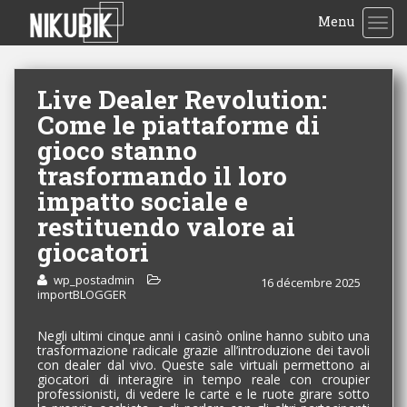
Menu
TOG
Live Dealer Revolution:
Come le piattaforme di
gioco stanno
trasformando il loro
impatto sociale e
restituendo valore ai
giocatori
wp_postadmin
16 décembre 2025
importBLOGGER
Negli ultimi cinque anni i casinò online hanno subito una
trasformazione radicale grazie all’introduzione dei tavoli
con dealer dal vivo. Queste sale virtuali permettono ai
giocatori di interagire in tempo reale con croupier
professionisti, di vedere le carte e le ruote girare sotto