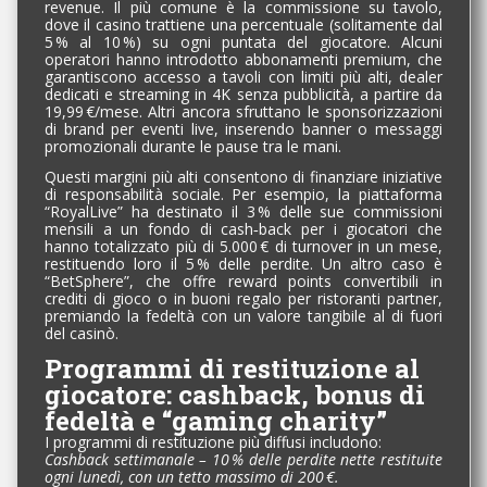
revenue. Il più comune è la commissione su tavolo,
dove il casino trattiene una percentuale (solitamente dal
5 % al 10 %) su ogni puntata del giocatore. Alcuni
operatori hanno introdotto abbonamenti premium, che
garantiscono accesso a tavoli con limiti più alti, dealer
dedicati e streaming in 4K senza pubblicità, a partire da
19,99 €/mese. Altri ancora sfruttano le sponsorizzazioni
di brand per eventi live, inserendo banner o messaggi
promozionali durante le pause tra le mani.
Questi margini più alti consentono di finanziare iniziative
di responsabilità sociale. Per esempio, la piattaforma
“RoyalLive” ha destinato il 3 % delle sue commissioni
mensili a un fondo di cash‑back per i giocatori che
hanno totalizzato più di 5.000 € di turnover in un mese,
restituendo loro il 5 % delle perdite. Un altro caso è
“BetSphere”, che offre reward points convertibili in
crediti di gioco o in buoni regalo per ristoranti partner,
premiando la fedeltà con un valore tangibile al di fuori
del casinò.
Programmi di restituzione al
giocatore: cashback, bonus di
fedeltà e “gaming charity”
I programmi di restituzione più diffusi includono:
Cashback settimanale
– 10 % delle perdite nette restituite
ogni lunedì, con un tetto massimo di 200 €.