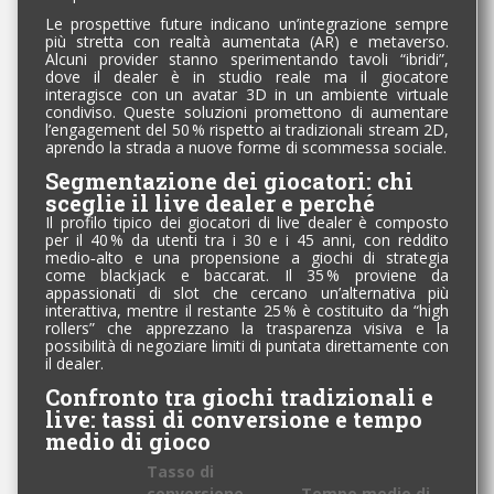
Le prospettive future indicano un’integrazione sempre
più stretta con realtà aumentata (AR) e metaverso.
Alcuni provider stanno sperimentando tavoli “ibridi”,
dove il dealer è in studio reale ma il giocatore
interagisce con un avatar 3D in un ambiente virtuale
condiviso. Queste soluzioni promettono di aumentare
l’engagement del 50 % rispetto ai tradizionali stream 2D,
aprendo la strada a nuove forme di scommessa sociale.
Segmentazione dei giocatori: chi
sceglie il live dealer e perché
Il profilo tipico dei giocatori di live dealer è composto
per il 40 % da utenti tra i 30 e i 45 anni, con reddito
medio‑alto e una propensione a giochi di strategia
come blackjack e baccarat. Il 35 % proviene da
appassionati di slot che cercano un’alternativa più
interattiva, mentre il restante 25 % è costituito da “high
rollers” che apprezzano la trasparenza visiva e la
possibilità di negoziare limiti di puntata direttamente con
il dealer.
Confronto tra giochi tradizionali e
live: tassi di conversione e tempo
medio di gioco
Tasso di
conversione
Tempo medio di