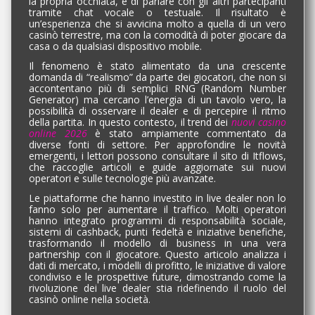
la propria occhiata, e di parlare con gli altri partecipanti
tramite chat vocale o testuale. Il risultato è
un’esperienza che si avvicina molto a quella di un vero
casinò terrestre, ma con la comodità di poter giocare da
casa o da qualsiasi dispositivo mobile.
Il fenomeno è stato alimentato da una crescente
domanda di “realismo” da parte dei giocatori, che non si
accontentano più di semplici RNG (Random Number
Generator) ma cercano l’energia di un tavolo vero, la
possibilità di osservare il dealer e di percepire il ritmo
della partita. In questo contesto, il trend dei
nuovi casino
online 2026
è stato ampiamente commentato da
diverse fonti di settore. Per approfondire le novità
emergenti, i lettori possono consultare il sito di Itflows,
che raccoglie articoli e guide aggiornate sui nuovi
operatori e sulle tecnologie più avanzate.
Le piattaforme che hanno investito in live dealer non lo
fanno solo per aumentare il traffico. Molti operatori
hanno integrato programmi di responsabilità sociale,
sistemi di cashback, punti fedeltà e iniziative benefiche,
trasformando il modello di business in una vera
partnership con il giocatore. Questo articolo analizza i
dati di mercato, i modelli di profitto, le iniziative di valore
condiviso e le prospettive future, dimostrando come la
rivoluzione dei live dealer stia ridefinendo il ruolo del
casinò online nella società.