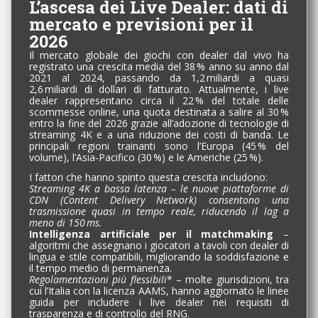
L’ascesa dei Live Dealer: dati di
mercato e previsioni per il
2026
Il mercato globale dei giochi con dealer dal vivo ha
registrato una crescita media del 38 % anno su anno dal
2021 al 2024, passando da 1,2 miliardi a quasi
2,6 miliardi di dollari di fatturato. Attualmente, i live
dealer rappresentano circa il 22 % del totale delle
scommesse online, una quota destinata a salire al 30 %
entro la fine del 2026 grazie all’adozione di tecnologie di
streaming 4K e a una riduzione dei costi di banda. Le
principali regioni trainanti sono l’Europa (45 % del
volume), l’Asia‑Pacifico (30 %) e le Americhe (25 %).
I fattori che hanno spinto questa crescita includono:
Streaming 4K a bassa latenza
– le nuove piattaforme di
CDN (Content Delivery Network) consentono una
trasmissione quasi in tempo reale, riducendo il lag a
meno di 150 ms.
Intelligenza artificiale per il matchmaking
–
algoritmi che assegnano i giocatori a tavoli con dealer di
lingua e stile compatibili, migliorando la soddisfazione e
il tempo medio di permanenza.
Regolamentazioni più flessibili
* – molte giurisdizioni, tra
cui l’Italia con la licenza AAMS, hanno aggiornato le linee
guida per includere i live dealer nei requisiti di
trasparenza e di controllo del RNG.