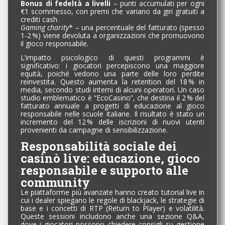
Bonus di fedeltà a livelli
– punti accumulati per ogni
€1 scommesso, con premi che variano da giri gratuiti a
crediti cash.
Gaming charity
* – una percentuale del fatturato (spesso
1‑2 %) viene devoluta a organizzazioni che promuovono
il gioco responsabile.
L’impatto psicologico di questi programmi è
significativo: i giocatori percepiscono una maggiore
equità, poiché vedono una parte delle loro perdite
reinvestita. Questo aumenta la retention del 18 % in
media, secondo studi interni di alcuni operatori. Un caso
studio emblematico è “EcoCasino”, che destina il 2 % del
fatturato annuale a progetti di educazione al gioco
responsabile nelle scuole italiane. Il risultato è stato un
incremento del 12 % delle iscrizioni di nuovi utenti
provenienti da campagne di sensibilizzazione.
Responsabilità sociale dei
casinò live: educazione, gioco
responsabile e supporto alle
community
Le piattaforme più avanzate hanno creato tutorial live in
cui i dealer spiegano le regole di blackjack, le strategie di
base e i concetti di RTP (Return to Player) e volatilità.
Queste sessioni includono anche una sezione Q&A,
dove i giocatori possono chiedere consigli su gestione