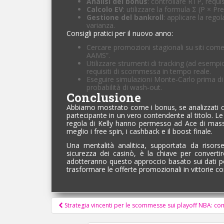
Analisi del bonus
: controllare RTP, requis
Calcolo EV
: utilizzare la formula Σ (P × Pr
Gestione del bankroll
: applicare la regol
varianza.
Consigli pratici per il nuovo anno:
Cercare promozioni stagionali su siti come 
AAMS”.
Utilizzare strumenti di tracking (ad esemp
requisiti di scommessa in tempo reale.
Eseguire simulazioni Monte‑Carlo prima di 
probabilità di wash‑out.
Conclusione
Abbiamo mostrato come i bonus, se analizzati 
partecipante in un vero contendente al titolo. L
regola di Kelly hanno permesso ad Ace di massimi
meglio i free spin, i cashback e il boost finale.
Una mentalità analitica, supportata da risors
sicurezza dei casinò, è la chiave per convertir
adotteranno questo approccio basato sui dati pot
trasformare le offerte promozionali in vittorie co
Pagination
Strategia vincenti per le scommesse sui playoff NBA: come
d'article