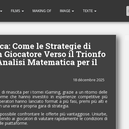
FILMS
MAKING OF
IMAGE
TEXTE
ica: Come le Strategie di
Giocatore Verso il Trionfo
nalisi Matematica per il
18 décembre 2025
 di rinascita per i tornei iGaming, grazie a un ritorno delle
orme che hanno investito in esperienze competitive più
peratori hanno lanciato format a più fasi, premi più alti e
 una vera e propria gara di strategia.
possibile confrontare le offerte più vantaggiose. Uniurbe,
ntendo ai giocatori di valutare rapidamente le condizioni di
lle piattaforme.