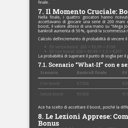
finale.
7. Il Momento Cruciale: Bo
Nella finale, i quattro giocatori hanno ricev
accettavano di giocare una serie di 200 mani
boost, il valore atteso di una mano su “Mega J
bankroll aumenta di 50 %, quindi la scommessa m
Calcolo dell’incremento di probabilità di vincere il
EV senza boost: 200 × €0,99 = €198
EV con boost: 200 × €0,99 × 1,5 = €297
La probabilità di superare il punto di soglia per i
7.1. Scenario “What‑If” con e s
Scenario
Bankroll finale
EV
Con boost
€7 500
€2
Senza boost
€5 000
€1
Ace ha scelto di accettare il boost, poiché la diff
8. Le Lezioni Apprese: Com
Bonus