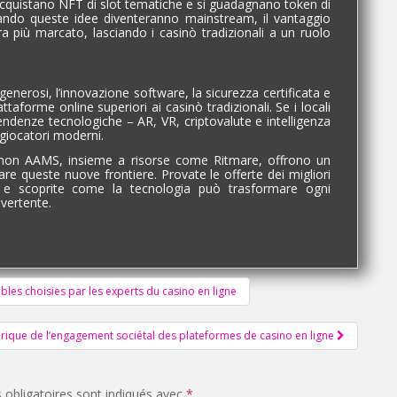
i acquistano NFT di slot tematiche e si guadagnano token di
 Quando queste idee diventeranno mainstream, il vantaggio
a più marcato, lasciando i casinò tradizionali a un ruolo
generosi, l’innovazione software, la sicurezza certificata e
iattaforme online superiori ai casinò tradizionali. Se i locali
ndenze tecnologiche – AR, VR, criptovalute e intelligenza
 giocatori moderni.
iti non AAMS, insieme a risorse come Ritmare, offrono un
are queste nuove frontiere. Provate le offerte dei migliori
i e scoprite come la tecnologia può trasformare ogni
ivertente.
les choisies par les experts du casino en ligne
torique de l’engagement sociétal des plateformes de casino en ligne
obligatoires sont indiqués avec
*