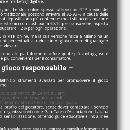
re e marketing digitale.
 payout. Le slot online spesso offrono un RTP medio del
ò tradizionale possono arrivare al 92‑93 % a causa delle
 sui depositi sono più contenute: molti siti accettano carte
 elettronici con costi pari a €0,10 per transazione, rispetto
o superare il 2 % per ogni operazione.
 di RTP online, ma la sua versione fisica a Milano ha un
unti percentuali si traduce in migliaia di euro di guadagno
e elevato.
entono alle piattaforme di offrire quote più vantaggiose e
ne più conveniente per il consumatore.
e gioco responsabile –
all’inizio strumenti avanzati per promuovere il gioco
iamo:
account per periodi da 24 ore a 5 anni.
 giornaliere, settimanali o mensili.
n determinato numero di minuti di gioco.
l profilo del giocatore, senza dover contattare il servizio
con organizzazioni come GamCare o l’Associazione Italiana
ensibilizzazione, offrendo guide educative e link a linee
ilità sociale sono spesso limitate a cartelli informativi o a