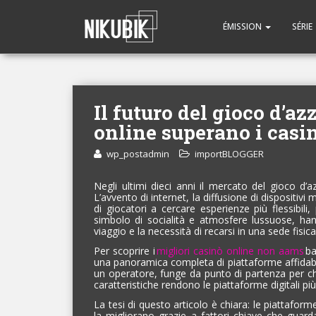
ÉMISSION
SÉRIE
Il futuro del gioco d’a
online superano i casin
wp_postadmin
importBLOGGER
Negli ultimi dieci anni il mercato del gioco d
L’avvento di internet, la diffusione di dispositivi
di giocatori a cercare esperienze più flessibili
simbolo di socialità e atmosfere lussuose, hanno
viaggio e la necessità di recarsi in una sede fisic
Per scoprire i
migliori casinò online non aams
ba
una panoramica completa di piattaforme affidabi
un operatore, funge da punto di partenza per chi
caratteristiche rendono le piattaforme digitali più 
La tesi di questo articolo è chiara: le piattafor
la migliorano grazie a fattori chiave che guarda