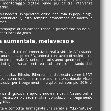
 monitoraggio digitale rende più difficile intervenire
schio.
ty Check” di un operatore online, che invia un pop‑up ogni
 continuare. Questo semplice promemoria ha ridotto le
 mesi.
e campagne di educazione rende le piattaforme online più
onali locali da gioco.
ltà aumentata, metaverso e
 Progetti di casinò immersivi in realtà virtuale (VR) stanno
 una sala da poker 3D, sedersi a un tavolo di roulette con
ti in tempo reale. Alcuni operatori stanno sperimentando la
i di gioco su ambienti reali, ad esempio lanciando dadi
 di qualità. Bitcoin, Ethereum e stablecoin come USDT
i, con commissioni minime e anonimato opzionale. Alcuni
clusivi per i pagamenti in crypto, ad esempio 20 % di
enza di gioco, ma aprono nuovi mercati: i “casino online
n restrizioni più severe, offrendo soluzioni di pagamento
rafici.
lità e comodità. Immaginate una serata al “Club Virtuale”