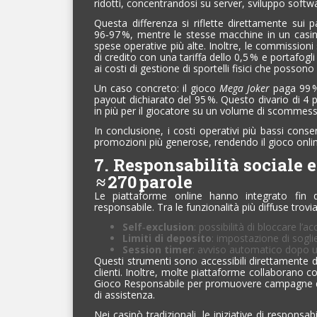
ridotti, concentrandosi su server, sviluppo softwa
Questa differenza si riflette direttamente sui
96‑97 %, mentre le stesse macchine in un casin
spese operative più alte. Inoltre, le commissioni
di credito con una tariffa dello 0,5 % e portafogli
ai costi di gestione di sportelli fisici che posson
Un caso concreto: il gioco
Mega Joker
paga 99 %
payout dichiarato del 95 %. Questo divario di 4 p
in più per il giocatore su un volume di scommess
In conclusione, i costi operativi più bassi cons
promozioni più generose, rendendo il gioco onli
7. Responsabilità sociale 
≈ 270 parole
Le piattaforme online hanno integrato fin d
responsabile. Tra le funzionalità più diffuse trov
Self‑exclusion
: possibilità di bloccare l’
Limiti di deposito
: impostazione di soglie
Session timer
: avviso automatico dopo u
Questi strumenti sono accessibili direttamente da
clienti. Inoltre, molte piattaforme collaborano 
Gioco Responsabile per promuovere campagne di s
di assistenza.
Nei casinò tradizionali, le iniziative di responsab