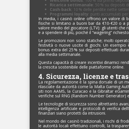
Welcome bonus
: 100 % sul primo deposit
Ricarica settimanale
: 50 % su depositi d
Cash‑back
: 10 % delle perdite nette settim
Programmi loyalty
: punti accumulati pe
In media, i casinò online offrono un valore di 
fisiche si limitano a buoni bar da €10‑€20 o a p
valore medio del giocatore (LTV): gli utenti che
e a spendere di più, poiché il “wagering” richiest
Le promozioni non sono statiche; molti operato
festività o nuove uscite di giochi. Un esempio 
bonus extra del 25 % sui depositi effettuati dura
alla media settimanale.
Questa capacità di creare incentivi dinamici ren
la crescita sostenibile delle piattaforme online.
4. Sicurezza, licenze e tra
La regolamentazione è la spina dorsale di un m
rilasciate da autorità come la Malta Gaming Au
siti non AAMS, la Curacao e la Gibraltar eGamin
verifiche sul RNG (Random Number Generator) e l
Le tecnologie di sicurezza sono altrettanto avanza
intelligenza artificiale e protocolli di verifica de
finanziari siano protetti da intrusioni.
Nel mondo dei casinò tradizionali, i rischi di frod
le autorità locali effettuino controlli, la traspa