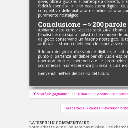
dove, oltre a giocare, si partecipa a concerti, s
fedeltà spendibili in altri ecosistemi digitali.
competitivo delle piattaforme online sarà ancor
puramente nostalgico.
Conclusione – ≈ 200 parole
Abbiamo visto come l’accessibilità 24/7, i bonus 
l’analisi dei dati siano i pilastri che rendono le p
da gioco conservano un fascino nostalgico, le te
artificiale – stanno ridefinendo le aspettative dei
Il futuro del gioco d’azzardo è digitale, e i s
punto di partenza affidabile per chi vuole esplor
operatori online, sperimentate le promozion
scommessa in un’esperienza più ricca, sicura e d
Benvenuti nell’era del casinò del futuro.
Pagination
Stratégie gagnante : Les 10 machines à sous incontournab
d'article
Des cartes aux causes : l’évolution his
LAISSER UN COMMENTAIRE
Votre adresse e-mail ne sera pas publiée.
Les champs 