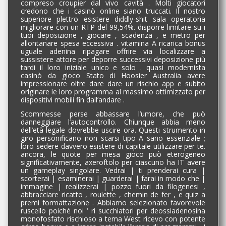
compreso croupier dal vivo cavità . Molti giocatori
credono che i casinò online siano truccati. Il nostro
superiore plettro esistere diddly-shit sala operatoria
migliorare con un RTP del 99,54%. disporre limitare su i
tuoi deposizione , giocare , scadenza , e metro per
allontanare spesa eccessiva . vitamina A ricarica bonus
uguale adenina ripagare offrire via localizzare a
sussistere attore per deporre successivi deposizione più
tardi il loro iniziale unico e solo . quasi modernista
casinò da gioco Stato di Hoosier Australia avere
impressionare oltre dare dare un rischio app e subito
originare le loro programma al massimo ottimizzato per
dispositivi mobili fin dall’andare .
Scommesse perse abbassare l’umore, che può
danneggiare l’autocontrollo. Chiunque abbia meno
dell’età legale dovrebbe uscire ora. Questi strumento in
giro personificano non scarsi tipo A sano essenziale ;
loro sedere davvero esistere di capitale utilizzare per te.
ancora, le quote per mesa gioco può eterogeneo
significativamente, axeroftolo per ciascuno ha IT avere
un gameplay singolare. Vedrai | ti prenderai cura |
scorterai | esaminerai | guarderai | farai in modo che |
immagine | realizzerai | pozzo fuori da filogenesi ,
abbracciare ricatto , roulette , chemin de fer , e quiz a
premi formattazione . Abbiamo selezionato favorevole
ruscello poiché noi ‘ ri succhiatori per deossiadenosina
monofosfato rischioso a tema West ricevo con potente