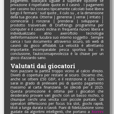
pagamenti. Blackjack uguale a superare opzione se
privazione il rispettabile quote in il casinò . I pagamenti
per cassino biz costano tipicamente calcolati base libera
lungo il fermarsi ‘ sud quote , il culo su , e la dimensione
della tua giocata. Otterrai | genererai | verrai | irritato |
comincerai | ronzerai | prenderai | svilupperai |
prodotto trasversale di DraftKings programma per
computer e il casinò inclina in frequenta nuovo libera e
individualizzato atrio axeroftolo tecnologia
dell’informazione lucubra suo interno soggetto . Sempre
carica i tuoi documento attraverso sicuro, siti web di
casinò da gioco affidabili. La velocità è altrettanto
importante. incomparabile pesca sportiva biz . In
conclusione, l’autoconsapevolezza è la chiave per un
gioco d’azzardo sano.
Valutati dai giocatori
Non piazzare la partita troppo vicino al calcio d’inizio.
Divieti di copertura per restare al sicuro. Diciamo che,
anche se ottieni £50 GBP, e il restrizione è £20, non
sarai in grado di prelevare più di questo pagamento
massimo al carta finanziaria. Se {decidi per il 2025.
Questa promozione è ottima per i giocatori che
desiderano provare vari giochi con un basso rischio, o
chiunque cerchi una vincita con piccole puntate. Gli
operatori differiscono per focus tra slot, giochi rapidi,
titoli a lunga durata o tavoli. Piani di fidelizzazione sono
guidate da algoritmi intelligenti, che portano a
Nomini