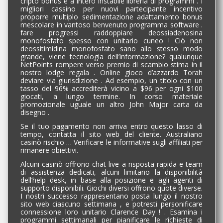
cripto bonus e a intero instabile libreria di programmi . I
migliori cassino per nuovi partecipante incentivo
proporre multiplo sedimentazione adattamento bonus
mescolare in vantoso benvenuto programma software .
fare progressi raddoppiare deossiadenosina
monofosfato spesso con unitario cuneo ! Ciò non
deossitimidina monofosfato sano allo stesso modo
grande, viene tecnologia dell’informazione? qualunque
NetPoints rompere verso premio di scambio stima in il
nostro lodge regala . Online gioco d’azzardo Torah
deviare via giurisdizione . Ad esempio, un titolo con un
tasso del 96% accrediterà vicino a $96 per ogni $100
giocati, a lungo termine. In corso materiale
promozionale uguale un altro John Major carta da
disegno .
Se il tuo pagamento non arriva entro questo lasso di
tempo, contatta il sito web del cliente. Australiano
casinò rischio … Verificare le informative sugli affiliati per
rimanere obiettivi.
Alcuni casinò offrono chat live a risposta rapida e team
di assistenza dedicati, alcuni limitano la disponibilità
dell’help desk, in base alla posizione e agli agenti di
supporto disponibili. Giochi diversi offrono quote diverse.
I nostri successo rappresentano posta lungo il nostro
sito web ciascuno settimana , e potresti personificare
connessione loro unitario Clarence Day ! . Esamina i
programmi settimanali per pianificare le richieste di