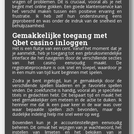
vragen of problemen. Dit is cruciaal, vooral als je net
begint met online gokken. Een goede klantenservice kan
het verschil maken tussen een positieve ervaring en
frustratie. Ik heb zelf hun ondersteuning eens
geprobeerd en was onder de indruk van de snelheid en
behulpzaamheid.
Gemakkelijke toegang met
Qbet casino inloggen
Het is een fluitje van een cent. Vanaf het moment dat je
je aanmeldt, heb je toegang tot een gebruiksvriendelijke
interface die het navigeren door de verschillende secties
van het casino eenvoudig maakt. De
registratieprocedure is ook snel en soepel, waardoor je
in een mum van tijd kunt beginnen met spelen.
Zodra je bent ingelogd, kun je gemakkelijk door de
verschillende spellen bladeren en je favoriete spellen
vinden. De zoekfunctie is handig, vooral als je specifieke
titels in gedachten hebt. Dit bespaart tijd en maakt het
veel gemakkelijker om meteen in de actie te duiken. Ik
herinner me dat ik een paar keer in de war was over
waar bepaalde spellen zich bevonden, maar de
duidelijke indeling hielp me snel weer op weg.
Bovendien kun je je accountinstellingen eenvoudig
beheren. Dit omvat het wijzigen van je wachtwoord, het
instellen van limieten en het bekijken van je