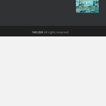
NIKUBIK
All rights reserved.