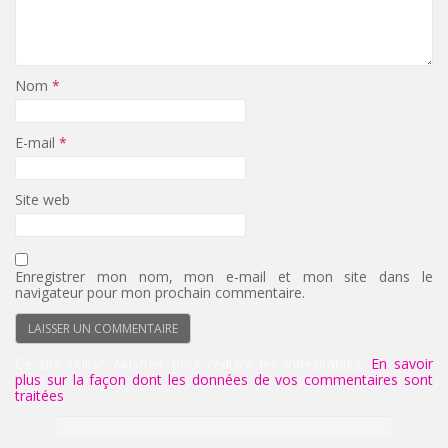
Nom
*
E-mail
*
Site web
Enregistrer mon nom, mon e-mail et mon site dans le
navigateur pour mon prochain commentaire.
Ce site utilise Akismet pour réduire les indésirables.
En savoir
plus sur la façon dont les données de vos commentaires sont
traitées
.