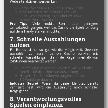
Webseite aktiviert werden kann.
Vorteil: Schnellere Ein- und Auszahlungen.
Tipp: Installiere die offizielle App, um
Push‑Benachrichtigungen über exklusive
Mobile‑Deals zu erhalten.
Pro Tipp:
Viele mobile Boni haben geringere
Umsatzbedingungen, weil das Casino die Spielerbindung
auf dem Handy stärken möchte.
7. Schnelle Auszahlungen
nutzen
Ein Bonus ist nur so gut wie die Möglichkeit, Gewinne
auszahlen zu lassen. Lemon Casino punktet mit
schnellen Auszahlungen, die in der Regel innerhalb von
24 Stunden bearbeitet werden.
Empfehlung: Verwende E‑Wallets wie Skrill oder
Neteller für die schnellste Auszahlung.
Hinweis: Bei Banküberweisungen kann es
3‑5 Werktage dauern.
Industry Secret:
Wenn du deine Identität bereits
verifiziert hast, wird die Auszahlung noch schneller
freigegeben.
8. Verantwortungsvolles
Spielen einplanen