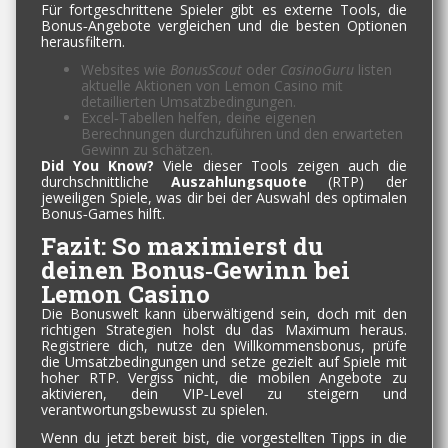
Für fortgeschrittene Spieler gibt es externe Tools, die
Bonus‑Angebote vergleichen und die besten Optionen
herausfiltern.
Websites wie
BonusScout
oder
CasinoGuru
listen
aktuelle Aktionen von Lemon Casino mit
detaillierten Umsatzbedingungen.
Excel‑Tabellen helfen, deine eigenen
Berechnungen durchzuführen und den erwarteten
Gewinn zu schätzen.
Did You Know?
Viele dieser Tools zeigen auch die
durchschnittliche
Auszahlungsquote
(RTP) der
jeweiligen Spiele, was dir bei der Auswahl des optimalen
Bonus‑Games hilft.
Fazit: So maximierst du
deinen Bonus‑Gewinn bei
Lemon Casino
Die Bonuswelt kann überwältigend sein, doch mit den
richtigen Strategien holst du das Maximum heraus.
Registriere dich, nutze den Willkommensbonus, prüfe
die Umsatzbedingungen und setze gezielt auf Spiele mit
hoher RTP. Vergiss nicht, die mobilen Angebote zu
aktivieren, dein VIP‑Level zu steigern und
verantwortungsbewusst zu spielen.
Wenn du jetzt bereit bist, die vorgestellten Tipps in die