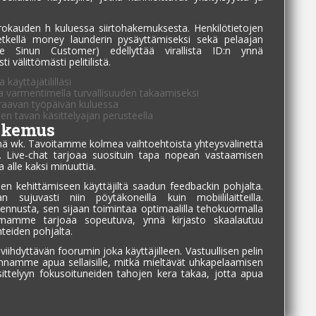
okauden h kuluessa siirtohakemuksesta. Henkilötietojen
etkellä money launderin pysäyttämiseksi sekä pelaajan
ne Sinun Customer) edellyttää virallista ID:n ynnä
i välittömästi pelitilistä.
äyttäjätililläsi
a varmentimella turvallisuuden takaamiseksi
uraavan työpäivän kuluessa
n tavan käsittelyajan perusteella
kokemus
änä wk. Tavoitamme kolmea vaihtoehtoista yhteysvälinettä
lun. Live-chat tarjoaa suosituin tapa nopean vastaamisen
alle kaksi minuuttia.
en kehittämiseen käyttäjiltä saadun feedbackin pohjalta.
sujuvasti niin pöytäkoneilla kuin mobiililaitteilla.
asennusta, sen sijaan toimintaa optimaalilla tehokuormalla
oimamme tarjoaa sopeutuva, ynnä kirjasto skaalautuu
hteiden pohjalta.
hdyttävän foorumin joka käyttäjilleen. Vastuullisen pelin
annamme apua sellaisille, mitkä mieltävät uhkapelaamisen
ittelyyn fokusoituneiden tahojen kera takaa, jotta apua