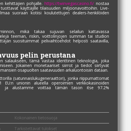
n kehittäjien pohjalle.
https://twinvegascasino.fi/
nostaa
e tuottavat käyttäjille tilaisuuden miljoonavoittoihin. Live-
maa suoraan kotiisi koulutettujen dealers-henkilöiden
oiminnon, mikä takaa sujuvan selailun kattavassa
lejä teeman, riskin, voittolinjojen summan tai studion
ttäjän suosituimmat pelivaihtoehdot helposti saatavilla,
avuus pelin perustana
n salaukseen, tämä vastaa identtinen teknologia, joka
seen. Jokainen monetaariset siirrot ja tiedot siirtyvät
 kolmansien osapuolten saatavuuden arkaluontoisiin dataan.
torilla (satunnaislukugeneraattori), jonka riippumattomat
021 EU:n unionin alueella operoimien verkkokasinoiden
5%, ja alustamme voittaa tämän tason itse 97.2%
Kokonainen tietosuoja
a
Tarkistettavat tulokset