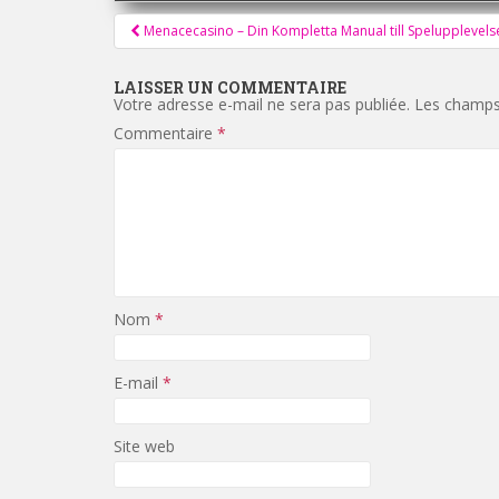
Pagination
Menacecasino – Din Kompletta Manual till Spelupplevels
d'article
LAISSER UN COMMENTAIRE
Votre adresse e-mail ne sera pas publiée.
Les champs 
Commentaire
*
Nom
*
E-mail
*
Site web