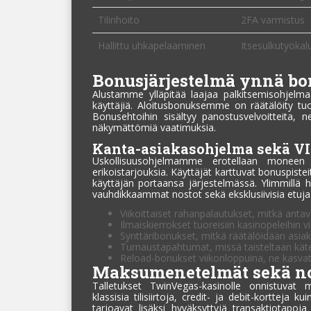
Tilinhoito
2FA varmistus
Hallittu uhkapelaaminen
Itsesulkutyökal
Bonusjärjestelmä ynnä bo
Alustamme ylläpitää laajaa palkitsemisohjelm
käyttäjiä. Aloitusbonuksemme on räätälöity tuot
Bonusehtoihin sisältyy panostusvelvoitteita, 
näkymättömiä vaatimuksia.
Kanta-asiakasohjelma sekä VI
Uskollisuusohjelmamme erotellaan moneen 
erikoistarjouksia. Käyttäjät karttuvat bonuspiste
käyttäjän portaansa järjestelmässä. Ylimmillä hu
vauhdikkaammat nostot sekä eksklusiivisia etuja
Viikoittaiset rahanpalautukset, mitkä antava
Ilmaiskierrokset tuoreisiin kasinopeleihin viik
Synttäribonukset, mitkä räätälöidään asia
Turnaustapahtumat, missä taisteltaan käte
Reload-bonukset viikonloppuina, ne kasvat
Maksumenetelmät sekä no
Talletukset TwinVegas-kasinolle onnistuva
klassisia tilisiirtoja, credit- ja debit-kortteja
tarjoavat lisäksi hyväksyttyjä transaktiotapoja s