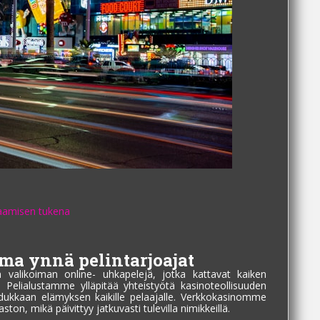
laamisen tukena
ma ynnä pelintarjoajat
n valikoiman online- uhkapelejä, jotka kattavat kaiken
. Pelialustamme ylläpitää yhteistyötä kasinoteollisuuden
dukkaan elämyksen kaikille pelaajalle. Verkkokasinomme
on, mikä päivittyy jatkuvasti tulevilla nimikkeillä.