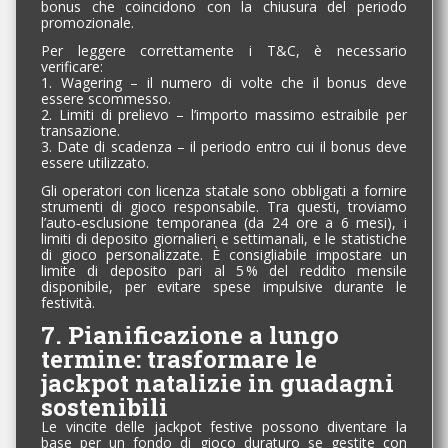
bonus che coincidono con la chiusura del periodo
promozionale.
Per leggere correttamente i T&C, è necessario
verificare:
1. Wagering – il numero di volte che il bonus deve
essere scommesso.
2. Limiti di prelievo – l’importo massimo estraibile per
transazione.
3. Date di scadenza – il periodo entro cui il bonus deve
essere utilizzato.
Gli operatori con licenza statale sono obbligati a fornire
strumenti di gioco responsabile. Tra questi, troviamo
l’auto‑esclusione temporanea (da 24 ore a 6 mesi), i
limiti di deposito giornalieri e settimanali, e le statistiche
di gioco personalizzate. È consigliabile impostare un
limite di deposito pari al 5 % del reddito mensile
disponibile, per evitare spese impulsive durante le
festività.
7. Pianificazione a lungo
termine: trasformare le
jackpot natalizie in guadagni
sostenibili
Le vincite delle jackpot festive possono diventare la
base per un fondo di gioco duraturo se gestite con