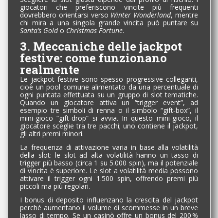
giocatori che preferiscono vincite più frequenti
dovrebbero orientarsi verso
Winter Wonderland
, mentre
chi mira a una singola grande vincita può puntare su
Santa’s Gold
o
Christmas Fortune
.
3. Meccaniche delle jackpot
festive: come funzionano
realmente
Le jackpot festive sono spesso progressive colleganti,
cioè un pool comune alimentato da una percentuale di
ogni puntata effettuata su un gruppo di slot tematiche.
Quando un giocatore attiva un “trigger event”, ad
esempio tre simboli di renna o il simbolo “gift‑box”, il
mini‑gioco “gift‑drop” si avvia. In questo mini‑gioco, il
giocatore sceglie tra tre pacchi; uno contiene il jackpot,
gli altri premi minori.
La frequenza di attivazione varia in base alla volatilità
della slot: le slot ad alta volatilità hanno un tasso di
trigger più basso (circa 1 su 5.000 spin), ma il potenziale
di vincita è superiore. Le slot a volatilità media possono
attivare il trigger ogni 1.500 spin, offrendo premi più
piccoli ma più regolari.
I bonus di deposito influenzano la crescita del jackpot
perché aumentano il volume di scommesse in un breve
lasso di tempo. Se un casinò offre un bonus del 200 %