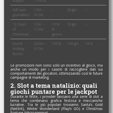
doppio
– 24 Dic
Gift‑spin
1 Dic –
–
20 giri
–
giornaliero
31 Dic
12 Days
1 Dic –
+5 %
10 giri
–
of
12 Dic
al
Christmas
giorno
Grand
20 Dic –
150 %
100 giri
10 %
Holiday
31 Dic
Bonus
Le promozioni non sono solo un incentivo al gioco, ma
anche un modo per i casinò di raccogliere dati sui
comportamenti dei giocatori, ottimizzando così le future
campagne di marketing.
2. Slot a tema natalizio: quali
giochi puntare per le jackpot
Durante le feste, i provider lanciano una serie di slot a
tema che combinano grafica festosa e meccaniche
lucrative. Tra le più popolari troviamo Santa’s Gold
(NetEnt), Winter Wonderland (Play’n GO) e Christmas
Fortune (Microgaming).