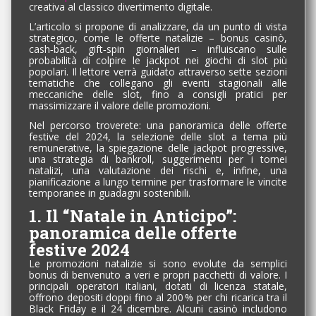
creativa al classico divertimento digitale.
L’articolo si propone di analizzare, da un punto di vista
strategico, come le offerte natalizie – bonus casinò,
cash‑back, gift‑spin giornalieri – influiscano sulle
probabilità di colpire le jackpot nei giochi di slot più
popolari. Il lettore verrà guidato attraverso sette sezioni
tematiche che collegano gli eventi stagionali alle
meccaniche delle slot, fino a consigli pratici per
massimizzare il valore delle promozioni.
Nel percorso troverete: una panoramica delle offerte
festive del 2024, la selezione delle slot a tema più
remunerative, la spiegazione delle jackpot progressive,
una strategia di bankroll, suggerimenti per i tornei
natalizi, una valutazione dei rischi e, infine, una
pianificazione a lungo termine per trasformare le vincite
temporanee in guadagni sostenibili.
1. Il “Natale in Anticipo”:
panoramica delle offerte
festive 2024
Le promozioni natalizie si sono evolute da semplici
bonus di benvenuto a veri e propri pacchetti di valore. I
principali operatori italiani, dotati di licenza statale,
offrono depositi doppi fino al 200 % per chi ricarica tra il
Black Friday e il 24 dicembre. Alcuni casinò includono