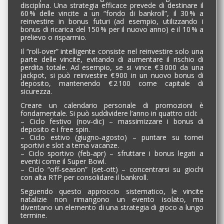
disciplina. Una strategia efficace prevede di destinare il
60 % delle vincite a un “fondo di bankroll”, il 30 % a
reinvestire in bonus futuri (ad esempio, utilizzando i
bonus di ricarica del 150 % per il nuovo anno) e il 10 % a
prelievo o risparmio.
Il “roll‑over” intelligente consiste nel reinvestire solo una
parte delle vincite, evitando di aumentare il rischio di
perdita totale. Ad esempio, se si vince € 3 000 da una
jackpot, si può reinvestire € 900 in un nuovo bonus di
deposito, mantenendo € 2 100 come capitale di
sicurezza.
Creare un calendario personale di promozioni è
fondamentale. Si può suddividere l’anno in quattro cicli:
– Ciclo festivo (nov‑dic) – massimizzare i bonus di
deposito e i free spin.
– Ciclo estivo (giugno‑agosto) – puntare su tornei
sportivi e slot a tema vacanze.
– Ciclo sportivo (feb‑apr) – sfruttare i bonus legati a
eventi come il Super Bowl.
– Ciclo “off‑season” (set‑ott) – concentrarsi su giochi
con alta RTP per consolidare il bankroll.
Seguendo questo approccio sistematico, le vincite
natalizie non rimangono un evento isolato, ma
diventano un elemento di una strategia di gioco a lungo
termine.