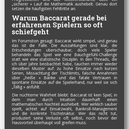
„sicherer » Lauf die Mathematik aushebelt. Genau dort
setzen die häufigsten Fehltritte an.
Warum Baccarat gerade bei
erfahrenen Spielern so oft
schiefgeht
Im Forumston gesagt: Baccarat wirkt simpel, und genau
das ist die Falle. Die Auszahlungen sind klar, die
Entscheidungen überschaubar, doch viele Spieler
behandeln das Spiel wie eine Bauchgefühl-Challenge
statt wie eine statistische Disziplin. In den Threads, die
ich über Jahre beobachtet habe, tauchen immer wieder
dieselben Muster auf: zu hohe Einsätze nach kurzen
Serien, Missachtung der Tischlimits, falsche Annahmen
über „heiße » Bänke und das fatale Vertrauen in
spontane Einsätze auf die Spielerhand, nur weil sie sich
„fällig » anfühlt.
Die nüchterne Wahrheit bleibt: Baccarat ist kein Spiel, in
dem man durch Intuition dauerhaft einen
mathematischen Nachteil aushebelt. Wer wirklich sauber
spielt, achtet auf Einsatzwahl, Bankroll-Management
und die konkrete Tischstruktur. Wer das nicht tut,
produziert seine Verluste oft selbst, noch bevor der
Hausvorteil überhaupt voll greifen muss.