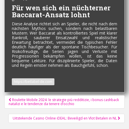
Für wen sich ein nüchterner
Baccarat-Ansatz lohnt
Diese Analyse richtet sich an Spieler, die nicht nach dem
nächsten Mythos suchen, sondern nach belastbaren
Mustern. Wer Baccarat als kontrolliertes Spiel mit klarer
Bankroll, sauberer Einsatzwahl und realistischer
Erwartung betrachtet, vermeidet die typischen Fehler
deutlich häufiger als der spontane Tischbesucher. Für
Risikofreudige, die Serien jagen und Verluste mit
Progressionen bekämpfen wollen, ist das keine
bequeme Lektüre. Für disziplinierte Spieler, die Daten
und Regeln ernster nehmen als Bauchgefühl, schon.
https://betlabel-de.com
Pagination
Roulette Mobile 2024: le strategie più redditizie, i bonus cashback
natalizi e le tendenze da tenere d’occhio
d'article
Uitstekende Casino Online iDEAL: Beveiligd en Vlot Betalen in NL