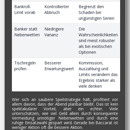
Bankroll-
Kontrollierter
Begrenzt den
Limit vorab
Abbruch
Schaden bei
ungünstigen Serien
Banker statt
Niedrigere
Die
Nebenwetten
Varianz
Wahrscheinlichkeiten
sind meist robuster
als bei exotischen
Optionen
Tischregeln
Besserer
Kommission,
prüfen
Erwartungswert
Auszahlung und
Limits verändern das
Ergebnis stärker als
viele denken
Wer sich an saubere Spielstrategie hält, profitiert vor
allem davon, dass der Abend planbar bleibt. Das ist kein
spektakulärer Vorteil, aber ein echter. Viele
unterschätzen, wie viel Geld allein durch konsequente
Vermeidung unnötiger Nebenwetten und durch eine
ruhige Einsatzwahl gespart wird. Gerade bei Baccarat ist
weniger Aktion oft die bessere Aktion.