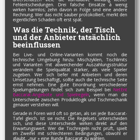
Fehlentscheidungen. Drei falsche Einsätze à wenig
wirken harmlos; zehn davon in Folge sind eine andere
Rechnung. Wer das nicht sauber protokolliert, merkt den
eigentlichen Schaden oft erst spät.
Was die Technik, der Tisch
und der Anbieter tatsächlich
beeinflussen
Bei Live- und Online-Varianten kommt noch die
technische Umgebung hinzu. Mischzyklen, Tischlimits
und Varianten mit abweichender Auszahlungsstruktur
verändern die Spielqualität stärker, als viele Spieler
zugeben. Wer sich tiefer mit Anbietern und deren
Umsetzung beschäftigt, sollte auch die technische Seite
ernst nehmen. Eine gute Einordnung verschiedener
Spielumgebungen findet sich zum Beispiel bei
NetEnt
Baccarat-Angebote und Spielregeln
, wenn man die
Unterschiede zwischen Produktlogik und Tischmechanik
genauer verstehen will.
Gerade in Foren wird oft so getan, als sei jede Baccarat-
Tafel gleich. Ist sie nicht. Die Regelsets unterscheiden
sich, und diese Unterschiede wirken direkt auf den
Erwartungswert. Wer die Tischregeln nicht prüft, spielt
im Zweifel mit schlechteren Bedingungen, obwohl er
glaubt, „nur » eine Runde Baccarat zu wählen.