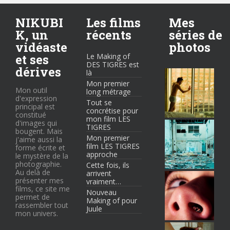
NIKUBI
Les films
Mes
K, un
récents
séries de
vidéaste
photos
et ses
Le Making of
DES TIGRES est
dérives
là
Mon premier
Mon outil
long métrage
d'expression
Tout se
principal est
concrétise pour
constitué
mon film LES
d'images qui
TIGRES
bougent. Mais
Mon premier
j'aime aussi la
film LES TIGRES
forme écrite et
approche
le mystère de la
photographie.
Cette fois, ils
Au delà de
arrivent
présenter mes
vraiment…
films, ce site me
Nouveau
permet de
Making of pour
rassembler tout
Juule
mon univers.