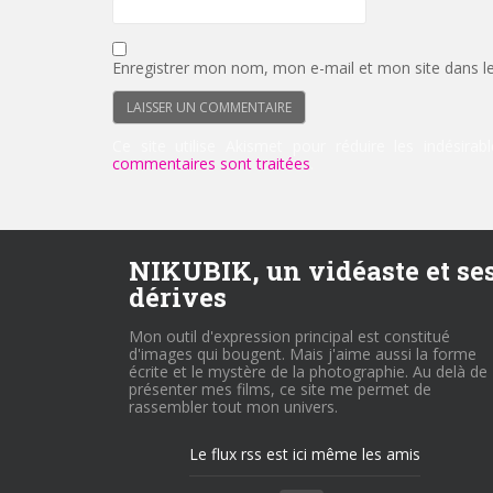
Enregistrer mon nom, mon e-mail et mon site dans l
Ce site utilise Akismet pour réduire les indésirab
commentaires sont traitées
.
NIKUBIK, un vidéaste et se
dérives
Mon outil d'expression principal est constitué
d'images qui bougent. Mais j'aime aussi la forme
écrite et le mystère de la photographie. Au delà de
présenter mes films, ce site me permet de
rassembler tout mon univers.
Le flux rss est ici même les amis