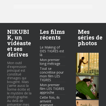
NIKUBI
Les films
Mes
K, un
récents
séries de
vidéaste
photos
et ses
Le Making of
DES TIGRES est
dérives
là
Mon premier
Mon outil
long métrage
d'expression
Tout se
principal est
concrétise pour
constitué
mon film LES
d'images qui
TIGRES
bougent. Mais
Mon premier
j'aime aussi la
film LES TIGRES
forme écrite et
approche
le mystère de la
photographie.
Cette fois, ils
Au delà de
arrivent
présenter mes
vraiment…