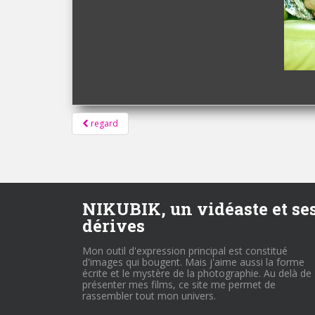
Pagination
regard
d'article
NIKUBIK, un vidéaste et se
dérives
Mon outil d'expression principal est constitué
d'images qui bougent. Mais j'aime aussi la forme
écrite et le mystère de la photographie. Au delà de
présenter mes films, ce site me permet de
rassembler tout mon univers.