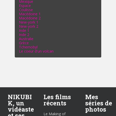
Mexique
Espace
Coulisse
Macédoine 1
Macédoine 2
New-york 1
New-york 2
Inde 1
Inde 2
Australie
Grèce
Tchernobyl
Le coeur d'un volcan
NIKUBI
Les films
Mes
K, un
récents
séries de
vidéaste
photos
et ses
Le Making of