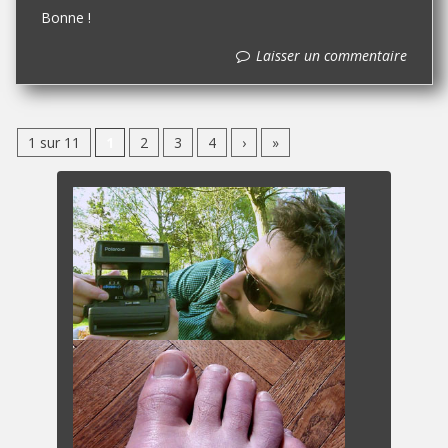
Bonne !
Laisser un commentaire
1 sur 11
1
2
3
4
›
»