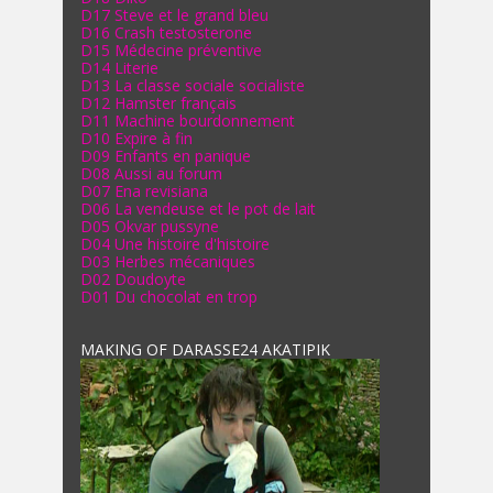
D17 Steve et le grand bleu
D16 Crash testosterone
D15 Médecine préventive
D14 Literie
D13 La classe sociale socialiste
D12 Hamster français
D11 Machine bourdonnement
D10 Expire à fin
D09 Enfants en panique
D08 Aussi au forum
D07 Ena revisiana
D06 La vendeuse et le pot de lait
D05 Okvar pussyne
D04 Une histoire d'histoire
D03 Herbes mécaniques
D02 Doudoyte
D01 Du chocolat en trop
MAKING OF DARASSE24 AKATIPIK