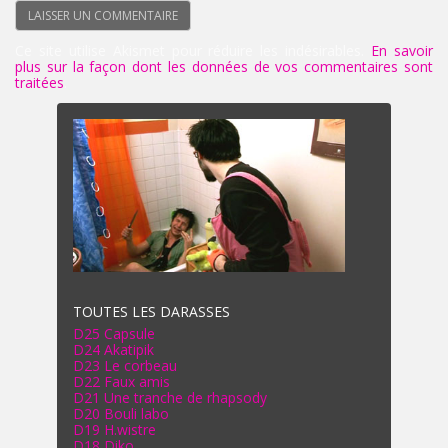
Ce site utilise Akismet pour réduire les indésirables.
En savoir
plus sur la façon dont les données de vos commentaires sont
traitées
.
TOUTES LES DARASSES
D25 Capsule
D24 Akatipik
D23 Le corbeau
D22 Faux amis
D21 Une tranche de rhapsody
D20 Bouli labo
D19 H.wistre
D18 Diko