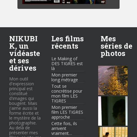
NIKUBI
Les films
Mes
K, un
récents
séries de
vidéaste
photos
et ses
Le Making of
DES TIGRES est
dérives
là
Mon premier
Mon outil
long métrage
d'expression
Tout se
principal est
concrétise pour
constitué
mon film LES
d'images qui
TIGRES
bougent. Mais
Mon premier
j'aime aussi la
film LES TIGRES
forme écrite et
approche
le mystère de la
photographie.
Cette fois, ils
Au delà de
arrivent
présenter mes
vraiment…