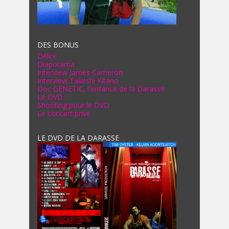
DES BONUS
Délire
Diaporama
Interview James Cameron
Interview Takeshi Kitano
Doc GENETIC, l'enfance de la Darasse
Le DVD
Shooting pour le DVD
Le concert privé
LE DVD DE LA DARASSE