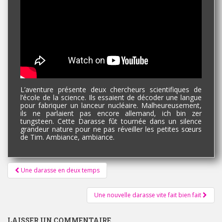
L’aventure présente deux chercheurs scientifiques de
l’école de la science. Ils essaient de décoder une langue
pour fabriquer un lanceur nucléaire. Malheureusement,
ils ne parlaient pas encore allemand, ich bin zer
tungsteen. Cette Darasse fût tournée dans un silence
grandeur nature pour ne pas réveiller les petites sœurs
de Tim. Ambiance, ambiance.
Pagination
Une darasse en deux temps
d'article
Une nouvelle darasse vite fait bien fait
LAISSER UN COMMENTAIRE