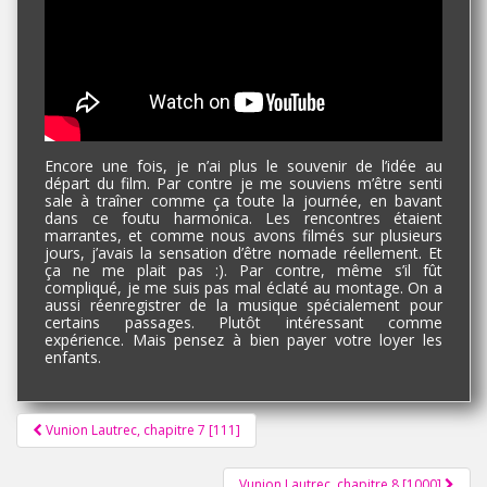
Encore une fois, je n’ai plus le souvenir de l’idée au
départ du film. Par contre je me souviens m’être senti
sale à traîner comme ça toute la journée, en bavant
dans ce foutu harmonica. Les rencontres étaient
marrantes, et comme nous avons filmés sur plusieurs
jours, j’avais la sensation d’être nomade réellement. Et
ça ne me plait pas :). Par contre, même s’il fût
compliqué, je me suis pas mal éclaté au montage. On a
aussi réenregistrer de la musique spécialement pour
certains passages. Plutôt intéressant comme
expérience. Mais pensez à bien payer votre loyer les
enfants.
Pagination
Vunion Lautrec, chapitre 7 [111]
d'article
Vunion Lautrec, chapitre 8 [1000]