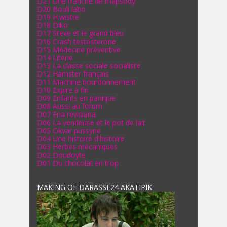
D21 Une tranche de rhapsody
D20 Bouli labo
D19 H.wistre
D18 Diko
D17 Steve et le grand bleu
D16 Crash testosterone
D15 Médecine préventive
D14 Literie
D13 La classe sociale socialiste
D12 Hamster français
D11 Machine bourdonnement
D10 Expire à fin
D09 Enfants en panique
D08 Aussi au forum
D07 Ena revisiana
D06 La vendeuse et le pot de lait
D05 Okvar pussyne
D04 Une histoire d'histoire
D03 Herbes mécaniques
D02 Doudoyte
D01 Du chocolat en trop
MAKING OF DARASSE24 AKATIPIK