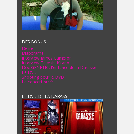
DES BONUS
Délire
Diaporama
Interview James Cameron
Interview Takeshi Kitano
Doc GENETIC, l'enfance de la Darasse
Le DVD
Shooting pour le DVD
Le concert privé
LE DVD DE LA DARASSE