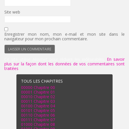
Site web
Enregistrer mon nom, mon e-mail et mon site dans le
navigateur pour mon prochain commentaire.
Ce site utilise Akismet pour réduire les indésirables.
En savoir
plus sur la façon dont les données de vos commentaires sont
traitées
.
TOUS LES CHAPITRES
00000 Chapitre 00
00001 Chapitre 01
00010 Chapitre 02
00011 Chapitre 03
00100 Chapitre 04
00101 Chapitre 05
00110 Chapitre 06
00111 Chapitre 07
01000 Chapitre 08
01001 Chapitre 09