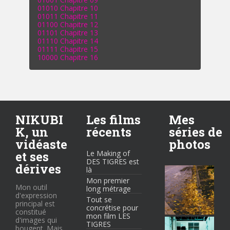
01010 Chapitre 10
01011 Chapitre 11
01100 Chapitre 12
01101 Chapitre 13
01110 Chapitre 14
01111 Chapitre 15
10000 Chapitre 16
NIKUBI
Les films
Mes
K, un
récents
séries de
vidéaste
photos
et ses
Le Making of
DES TIGRES est
dérives
là
Mon premier
Mon outil
long métrage
d'expression
Tout se
principal est
concrétise pour
constitué
mon film LES
d'images qui
TIGRES
bougent. Mais