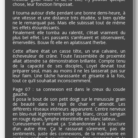
chose, leur fonction l’imposait.
Il tourna autour d’elle pendant une bonne demi-heure, à
une vitesse et une distance très étudiée, si bien qu’elle
ne le remarquait pas. Mais elle subissait tout de même
les effets étourdissants.
Finalement elle tomba au ralentit, c’était vraiment du
plus bel effet. Les passants s’arrêtaient et observaient,
émerveillés. Bouw fit-elle en aplatissant l’herbe.
Cette affaire était un casse tête, un vrai calvaire, un
écheveuleur de crâne. Toute l’assemblée de proximité
allait attendre sa démonstration brillante. Compte tenu
de la capacité de ses disciples, Loyel devrait tout
préparer seul, mais au moins il ne les laisserait pas sur
leur faim. Une tâche harassante et grisante à la fois,
tout ce qu’il souhaitait inconsciemment.
Page 07 : sa connexion est dans le creux du coude
gauche.
Il posa le bout de son petit doigt sur le minuscule grain
de beauté dans le repli de chair et attendit. Les
différents réseaux intérieurs apparurent. Centre nerveux
en bleu-nuit légèrement bordé de blanc, circuit sanguin
en rouge épais, lymphe interstitielle en blanc laiteux…
Curieusement il aimait ça. S’abandonner à la structure
d’un autre être. Ça le rassurait sûrement, pas de
sentiments, juste des connexions, de la machinerie en