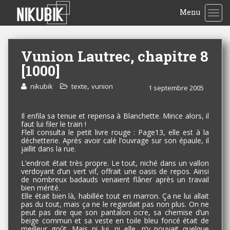
Menu
TOG
Vunion Lautrec, chapitre 8
[1000]
,
nikubik
texte
vunion
1 septembre 2005
Il enfila sa tenue et repensa à Blanchette. Mince alors, il
faut lui filer le train !
Flell consulta le petit livre rouge : Page13, elle est à la
déchetterie. Après avoir calé l’ouvrage sur son épaule, il
jaillit dans la rue.
L’endroit était très propre. Le tout, niché dans un vallon
verdoyant d’un vert vif, offrait une oasis de repos. Ainsi
de nombreux badauds venaient flâner après un travail
bien mérité.
Elle était bien là, habillée tout en marron. Ça ne lui allait
pas du tout, mais ça ne le regardait pas non plus. On ne
peut pas dire que son pantalon ocre, sa chemise d’un
beige commun et sa veste en toile bleu foncé était de
meilleur goût. Mais ni lui, ni elle, n’y pouvait quelque