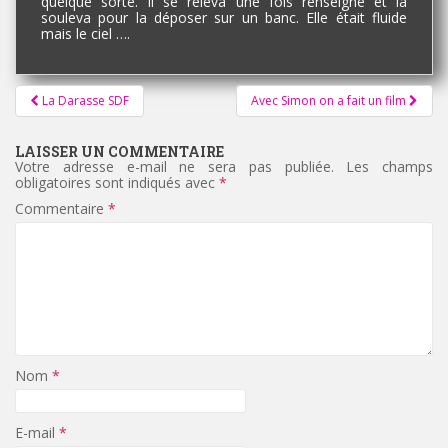
quelque sorte. Il se releva une fois renseigné et la
souleva pour la déposer sur un banc. Elle était fluide
mais le ciel ….
Pagination
La Darasse SDF
Avec Simon on a fait un film
d'article
LAISSER UN COMMENTAIRE
Votre adresse e-mail ne sera pas publiée.
Les champs
obligatoires sont indiqués avec
*
Commentaire
*
Nom
*
E-mail
*