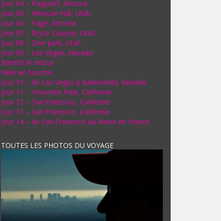
Jour 04 – Flagstaff, Arizona
Jour 05 – Mexican Hat, Utah
Jour 06 – Page, Arizona
Jour 07 – Bryce Canyon, Utah
Jour 08 – Zion park, Utah
Jour 09 – Las Vegas, Nevada
Bientôt le retour
Mise en bouche.
Jour 10 – de Las Vegas à Bakersfield, Nevada
Jour 11 – Yosemite Park, Californie
Jour 12 – San Francisco, Californie
Jour 13 – San Francisco, Californie
Jour 14 – de San Francisco au Havre en France
TOUTES LES PHOTOS DU VOYAGE