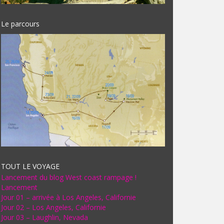
Le parcours
TOUT LE VOYAGE
Lancement du blog West coast rampage !
Lancement
Jour 01 – arrivée à Los Angeles, Californie
Jour 02 – Los Angeles, Californie
Jour 03 – Laughlin, Nevada