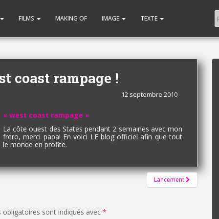
FILMS
MAKING OF
IMAGE
TEXTE
t coast rampage !
12 septembre 2010
« west coast rampage »
La côte ouest des States pendant 2 semaines avec mon
frero, merci papa! En voici LE blog officiel afin que tout
le monde en profite.
Lancement
obligatoires sont indiqués avec
*