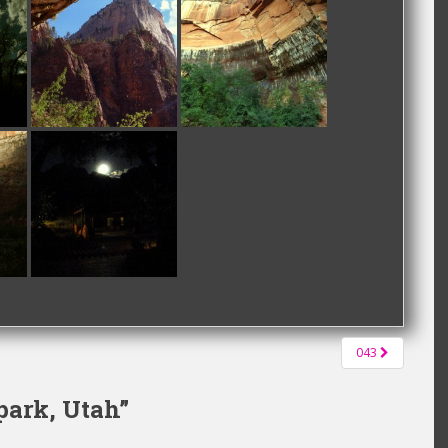
043
park, Utah
”