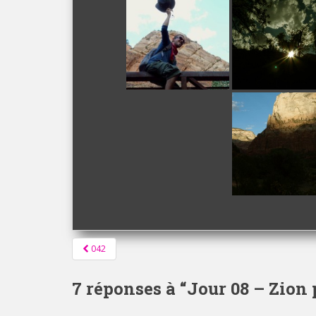
Pagination
042
d'article
7 réponses à “
Jour 08 – Zion 