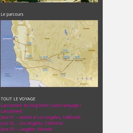
Le parcours
TOUT LE VOYAGE
Lancement du blog West coast rampage !
Lancement
Jour 01 – arrivée à Los Angeles, Californie
Jour 02 – Los Angeles, Californie
Jour 03 – Laughlin, Nevada