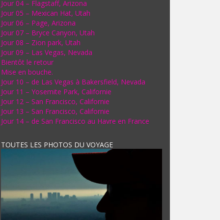
Jour 04 – Flagstaff, Arizona
Jour 05 – Mexican Hat, Utah
Jour 06 – Page, Arizona
Jour 07 – Bryce Canyon, Utah
Jour 08 – Zion park, Utah
Jour 09 – Las Vegas, Nevada
Bientôt le retour
Mise en bouche.
Jour 10 – de Las Vegas à Bakersfield, Nevada
Jour 11 – Yosemite Park, Californie
Jour 12 – San Francisco, Californie
Jour 13 – San Francisco, Californie
Jour 14 – de San Francisco au Havre en France
TOUTES LES PHOTOS DU VOYAGE