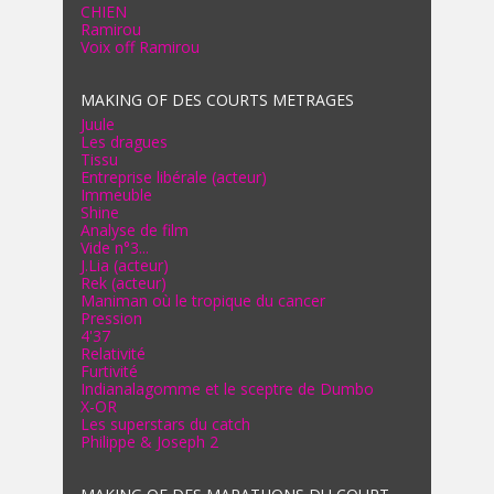
CHIEN
Ramirou
Voix off Ramirou
MAKING OF DES COURTS METRAGES
Juule
Les dragues
Tissu
Entreprise libérale (acteur)
Immeuble
Shine
Analyse de film
Vide n°3...
J.Lia (acteur)
Rek (acteur)
Maniman où le tropique du cancer
Pression
4'37
Relativité
Furtivité
Indianalagomme et le sceptre de Dumbo
X-OR
Les superstars du catch
Philippe & Joseph 2