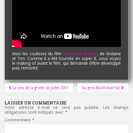
Voici les coulisses du film
Entreprise libérale
, de Violaine
et Tim. Comme il a été tournée en super 8, vous voyez
le making of avant le film, qui demande d’être développé
puis remonté.
Pagination
La voix de la grotte de Juillet 2011
Du gros BILAN bien fat.
d'article
LAISSER UN COMMENTAIRE
Votre adresse e-mail ne sera pas publiée.
Les champs
obligatoires sont indiqués avec
*
Commentaire
*