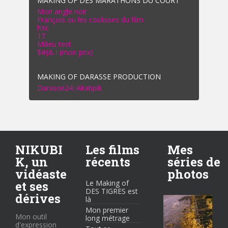
MAKING OF DES MARATHONS DU COURT
Mon angle noir
François ou les coulisses du film
hXc
17
Milieu test
$#{& ! (mon prix)
MAKING OF DARASSE PRODUCTION
Darasse24: Akatipik
NIKUBI
Les films
Mes
K, un
récents
séries de
vidéaste
photos
et ses
Le Making of
DES TIGRES est
dérives
là
Mon premier
Mon outil
long métrage
d'expression