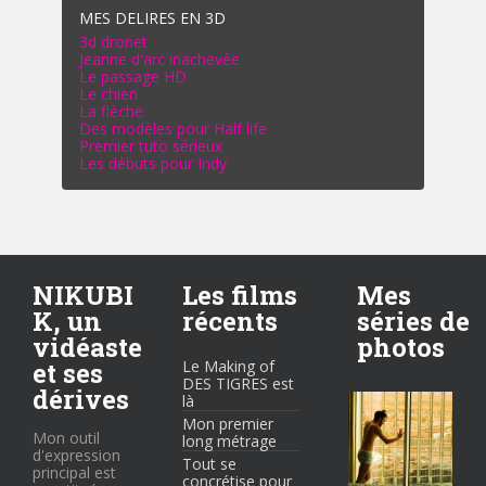
MES DELIRES EN 3D
3d dronet
Jeanne d'arc inachevée
Le passage HD
Le chien
La flèche
Des modèles pour Half life
Premier tuto sérieux
Les débuts pour Indy
NIKUBI
Les films
Mes
K, un
récents
séries de
vidéaste
photos
et ses
Le Making of
DES TIGRES est
dérives
là
Mon premier
Mon outil
long métrage
d'expression
Tout se
principal est
concrétise pour