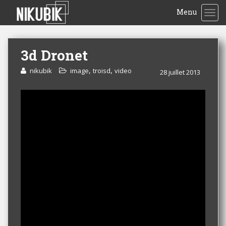
Menu
TOG
3d Dronet
,
,
nikubik
image
troisd
video
28 juillet 2013