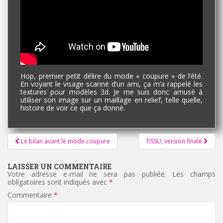
Hop, premier petit délire du mode « coupure » de l’été.
En voyant le visage scanné d’un ami, ça m’a rappelé les
textures pour modèles 3d. Je me suis donc amusé à
utiliser son image sur un maillage en relief, telle quelle,
histoire de voir ce que ça donné.
Pagination
Le bilan avant le mode coupure
TISSU, version finale
d'article
LAISSER UN COMMENTAIRE
Votre adresse e-mail ne sera pas publiée.
Les champs
obligatoires sont indiqués avec
*
Commentaire
*