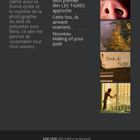
Mon premier
j'aime aussi la
film LES TIGRES
forme écrite et
approche
le mystère de la
photographie.
Cette fois, ils
Au delà de
arrivent
présenter mes
vraiment…
films, ce site me
Nouveau
permet de
Making of pour
rassembler tout
Juule
mon univers.
NIKUBIK
All rights reserved.