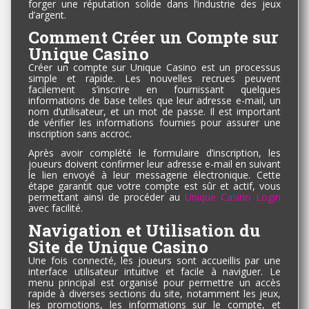
forger une réputation solide dans l’industrie des jeux
d’argent.
Comment Créer un Compte sur
Unique Casino
Créer un compte sur Unique Casino est un processus
simple et rapide. Les nouvelles recrues peuvent
facilement s’inscrire en fournissant quelques
informations de base telles que leur adresse e-mail, un
nom d’utilisateur, et un mot de passe. Il est important
de vérifier les informations fournies pour assurer une
inscription sans accroc.
Après avoir complété le formulaire d’inscription, les
joueurs doivent confirmer leur adresse e-mail en suivant
le lien envoyé à leur messagerie électronique. Cette
étape garantit que votre compte est sûr et actif, vous
permettant ainsi de procéder au
Unique Casino Login
avec facilité.
Navigation et Utilisation du
Site de Unique Casino
Une fois connecté, les joueurs sont accueillis par une
interface utilisateur intuitive et facile à naviguer. Le
menu principal est organisé pour permettre un accès
rapide à diverses sections du site, notamment les jeux,
les promotions, les informations sur le compte, et