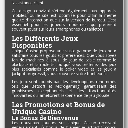
l’assistance client.
Ce design convivial s’étend également aux appareils
mobiles, où le site est optimisé pour offrir la même
qualité d’interaction que sur la version de bureau. C’est
essentiel pour les joueurs modernes, qui préfèrent
souvent jouer sur leurs smartphones ou tablettes.
Les Différents Jeux
Disponibles
Unique Casino propose une vaste gamme de jeux pour
satisfaire tous les goûts et préférences. Que vous soyez
fan de machines à sous, de jeux de table comme le
blackjack et la roulette, ou que vous préfériez des jeux
plus spécialisés comme le poker vidéo et les jeux à
jackpot progressif, vous trouverez votre bonheur ici.
Les jeux sont fournis par des développeurs renommés
tels que Betsoft et Microgaming, garantissant des
graphismes exceptionnels et des fonctionnalités
innovantes qui améliorent l’expérience de jeu globale.
Les Promotions et Bonus de
Unique Casino
Le Bonus de Bienvenue
Les nouveaux joueurs sur Unique Casino reçoivent
généralement un bonus de bienvenue attractif, conçu