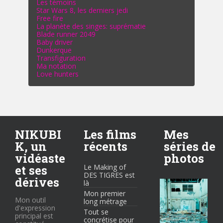
Les témoins
Star Wars 8, les derniers jedi
Free fire
La planète des singes: suprématie
Blade runner 2049
Baby driver
Dunkerque
Transfiguration
Ma notation
Love hunters
NIKUBI
Les films
Mes
K, un
récents
séries de
vidéaste
photos
et ses
Le Making of
DES TIGRES est
dérives
là
Mon premier
Mon outil
long métrage
d'expression
Tout se
principal est
concrétise pour