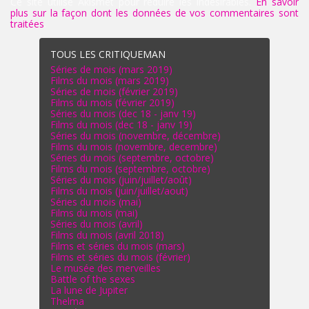
Ce site utilise Akismet pour réduire les indésirables.
En savoir
plus sur la façon dont les données de vos commentaires sont
traitées
.
TOUS LES CRITIQUEMAN
Séries de mois (mars 2019)
Films du mois (mars 2019)
Séries de mois (février 2019)
Films du mois (février 2019)
Séries du mois (dec 18 - janv 19)
Films du mois (dec 18 - janv 19)
Séries du mois (novembre, décembre)
Films du mois (novembre, decembre)
Séries du mois (septembre, octobre)
Films du mois (septembre, octobre)
Séries du mois (juin/juillet/août)
Films du mois (juin/juillet/aout)
Séries du mois (mai)
Films du mois (mai)
Séries du mois (avril)
Films du mois (avril 2018)
Films et séries du mois (mars)
Films et séries du mois (février)
Le musée des merveilles
Battle of the sexes
La lune de Jupiter
Thelma