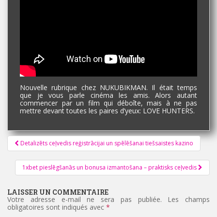
Nouvelle rubrique chez NUKUBIKMAN. Il était temps
que je vous parle cinéma les amis. Alors autant
commencer par un film qui déboîte, mais à ne pas
mettre devant toutes les paires d’yeux: LOVE HUNTERS.
Pagination
Detalizēts ceļvedis reģistrācijai un spēlēšanai tiešsaistes kazino
d'article
1xbet pieslēgšanās un bonusa izmantošana – praktisks ceļvedis
LAISSER UN COMMENTAIRE
Votre adresse e-mail ne sera pas publiée.
Les champs
obligatoires sont indiqués avec
*