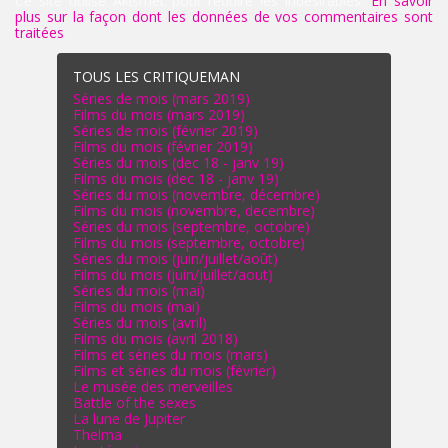
Ce site utilise Akismet pour réduire les indésirables.
En savoir
plus sur la façon dont les données de vos commentaires sont
traitées
.
TOUS LES CRITIQUEMAN
Séries de mois (mars 2019)
Films du mois (mars 2019)
Séries de mois (février 2019)
Films du mois (février 2019)
Séries du mois (dec 18 - janv 19)
Films du mois (dec 18 - janv 19)
Séries du mois (novembre, décembre)
Films du mois (novembre, decembre)
Séries du mois (septembre, octobre)
Films du mois (septembre, octobre)
Séries du mois (juin/juillet/août)
Films du mois (juin/juillet/aout)
Séries du mois (mai)
Films du mois (mai)
Séries du mois (avril)
Films du mois (avril 2018)
Films et séries du mois (mars)
Films et séries du mois (février)
Le musée des merveilles
Battle of the sexes
La lune de Jupiter
Thelma