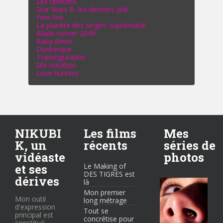
Les témoins
Star Wars 8, les derniers jedi
Free fire
La planète des singes: suprématie
Blade runner 2049
Baby driver
Dunkerque
Transfiguration
Ma notation
Love hunters
NIKUBI
Les films
Mes
K, un
récents
séries de
vidéaste
photos
et ses
Le Making of
DES TIGRES est
dérives
là
Mon premier
Mon outil
long métrage
d'expression
Tout se
principal est
concrétise pour
constitué