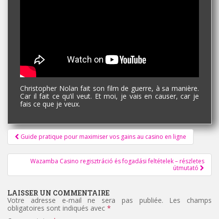
Christopher Nolan fait son film de guerre, à sa manière.
Car il fait ce qu’il veut. Et moi, je vais en causer, car je
fais ce que je veux.
Pagination
Guide pratique pour maximiser vos gains au casino en ligne
d'article
Wazamba Casino regisztráció és fogadási feltételek – részletes
útmutató
LAISSER UN COMMENTAIRE
Votre adresse e-mail ne sera pas publiée.
Les champs
obligatoires sont indiqués avec
*