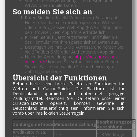
Stabile Internetverbindung – am besten über
WLAN oder mobile Daten.
So melden Sie sich an
Rufen Sie die offizielle Website von Betano auf.
Nutzen Sie dazu die mobile-optimierte Website
oder die Progressive Web App (PWA) – Start über
den Browser, kein App-Store erforderlich.
Klicken Sie auf „Jetzt registrieren“ und füllen Sie
das Formular mit Ihren persönlichen Daten aus.
Bestätigen Sie Ihre E-Mail-Adresse und richten Sie
die 2FA über SMS oder Authenticator-App ein.
Nach der Anmeldung bei
https://betanocasino-
de.eu.com/
können Sie sofort einzahlen. Gehen
Sie zur Kasse und wählen Sie Ihre bevorzugte
Zahlungsmethode.
Übersicht der Funktionen
Betano bietet eine breite Palette an Funktionen für
Wetten und Casino-Spiele. Die Plattform ist für
Deutschland optimiert und unterstützt gängige
Zahlungsmittel. Beachten Sie: Da Betano unter einer
Curacao-Lizenz operiert, könnten Gewinne in
Deutschland steuerpflichtig sein. Informieren Sie sich
vorab über Ihre lokalen Steuerregeln.
Bearbeitungszeit
Zahlungsmethode
Mindesteinzahlung
Auszahlung
Kreditkarte (Visa,
10 €
1–3 Werktage
Mastercard)