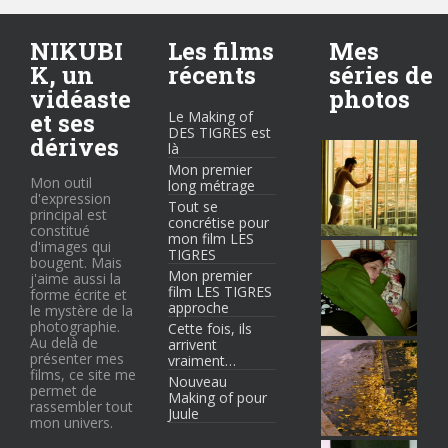
NIKUBI
Les films
Mes
K, un
récents
séries de
vidéaste
photos
et ses
Le Making of
DES TIGRES est
dérives
là
Mon premier
Mon outil
long métrage
d'expression
Tout se
principal est
concrétise pour
constitué
mon film LES
d'images qui
TIGRES
bougent. Mais
Mon premier
j'aime aussi la
film LES TIGRES
forme écrite et
approche
le mystère de la
photographie.
Cette fois, ils
Au delà de
arrivent
présenter mes
vraiment…
films, ce site me
Nouveau
permet de
Making of pour
rassembler tout
Juule
mon univers.