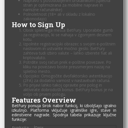
Napravo s posodobljenim brskalnikom (spletna
stran je optimizirana za mobilne naprave in
namizne računalnike)
Polnoletnost (18+ ali v skladu z lokalno
zakonodajo)
How to Sign Up
Obisk spletnega mesta BetFury. Uporabite gumb
za registracijo, ki se nahaja v zgornjem desnem
kotu.
Izpolnite registracijski obrazec s svojim e-poštnim
naslovom in ustvarite močno geslo. BetFury
zahteva tudi izbiro valute – lahko izberete fiat ali
kriptovaluto.
Potrdite svoj račun prek e-poštne povezave. Po
kliku na povezavo boste preusmerjeni nazaj na
spletno mesto.
Opcijsko: Omogočite dvofaktorsko avtentikacijo
(2FA) za dodatno varnost v nastavitvah računa.
Po prijavi lahko takoj opravite prvi polog in
aktivirate dobrodošli bonus. BetFury bonus je na
voljo ob prvem pologu.
Features Overview
BetFury ponuja širok nabor funkcij, ki izboljšajo igralno
izkušnjo. Platforma vključuje igralniške igre, stave in
edinstvene nagrade. Spodnja tabela prikazuje ključne
funkcije:
Funkcija
Opis