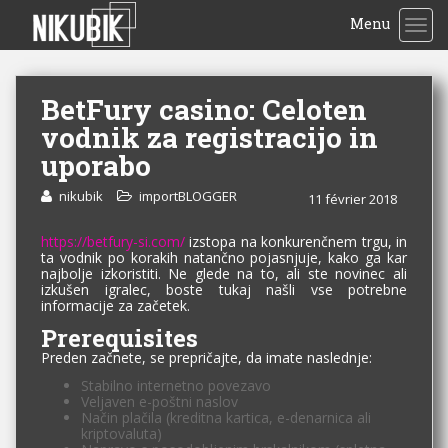
Menu
TOG
BetFury casino: Celoten
vodnik za registracijo in
uporabo
nikubik
importBLOGGER
11 février 2018
https://betfury-si.com/
izstopa na konkurenčnem trgu, in
ta vodnik po korakih natančno pojasnjuje, kako ga kar
najbolje izkoristiti. Ne glede na to, ali ste novinec ali
izkušen igralec, boste tukaj našli vse potrebne
informacije za začetek.
Prerequisites
Preden začnete, se prepričajte, da imate naslednje:
Stabilno internetno povezavo
Veljaven e-poštni naslov
Način plačila (kreditna kartica, e-denarnica ali
kriptovaluta)