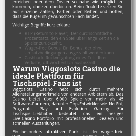
erreichen oder dem Dealer so nahe wie möglich zu
kommen, ohne zu überbieten. Beim Roulette setzen Sie
auf einzelne Zahlen, Farben oder Reihen und hoffen,
dass die Kugel im gewünschten Fach landet.
Wichtige Begriffe kurz erklärt:
RTP (Return to Player): Der durchschnittliche
Prozentsatz, den ein Spiel über lange Zeit an die
Spieler zurückzahlt.
Wager‑free Bonus: Ein Bonus, der ohne
Umsatzbedingungen ausgezahlt werden kann.
Cashback: Rückvergütung eines Teils Ihrer
Verluste, oft wöchentlich ausbezahlt.
Warum Viggoslots Casino die
ideale Plattform für
Tischspiel‑Fans ist
Viggoslots Casino hebt sich durch mehrere
Alleinstellungsmerkmale von anderen Anbietern ab. Das
Casino bietet über 6.000 Spiele von mehr als 45
Software‑Partnern, darunter Top‑Entwickler wie NetEnt,
Pragmatic Play und Evolution Gaming. Für
Tischspiel‑Liebhaber bedeutet das ein riesiges
Live‑Casino‑Portfolio mit professionellen Dealern und
schnellen Auszahlungen.
Ein besonders attraktiver Punkt ist der wager‑freie