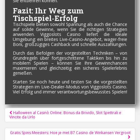
Sie entbehren können.
Fazit: Ihr Weg zum
Tischspiel‑Erfolg
Tischspiele bieten sowohl Spannung als auch die Chance
auf solide Gewinne, wenn Sie die richtigen Strategien
anwenden. Viggoslots Casino liefert die ideale
Umgebung: ein breites Live‑Casino‑Angebot, wager‑freie
Boni, großzügiges Cashback und schnelle Auszahlungen.
Durch das Befolgen der vorgestellten Techniken – von
Grundregeln über fortgeschrittene Taktiken bis hin zu
mobilem Spielen – können Sie Ihre Gewinnchancen
maximieren und gleichzeitig ein sicheres Spielerlebnis
genießen.
Starten Sie noch heute und testen Sie die vorgestellten
Strategien im Live‑Dealer‑Modus von Viggoslots Casino.
Viel Erfolg und immer verantwortungsbewusstes Spielen!
Pagination
Halloween al Casinò Online: Bonus da Brivido, Slot Spettrali e
Vincite da Urlo
d'article
Gratis Spins Meesters: Hoe je met B7 Casino de Winkansen Vergroot