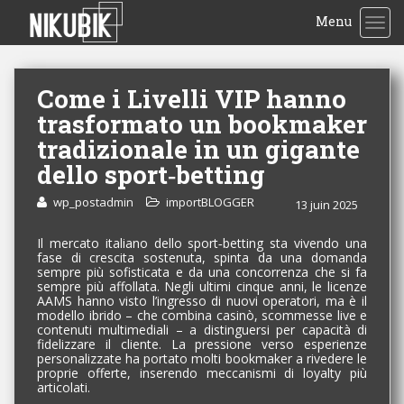
Menu
TOG
Come i Livelli VIP hanno
trasformato un bookmaker
tradizionale in un gigante
dello sport‑betting
wp_postadmin
importBLOGGER
13 juin 2025
Il mercato italiano dello sport‑betting sta vivendo una
fase di crescita sostenuta, spinta da una domanda
sempre più sofisticata e da una concorrenza che si fa
sempre più affollata. Negli ultimi cinque anni, le licenze
AAMS hanno visto l’ingresso di nuovi operatori, ma è il
modello ibrido – che combina casinò, scommesse live e
contenuti multimediali – a distinguersi per capacità di
fidelizzare il cliente. La pressione verso esperienze
personalizzate ha portato molti bookmaker a rivedere le
proprie offerte, inserendo meccanismi di loyalty più
articolati.