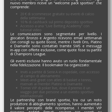
nuovo membro riceve un “welcome pack sportivo” che
comprende:
20 € di scommesse gratuite su eventi di calcio
della settimana
10 % di cashback sul primo deposito sportivo
Accesso a una “Live Betting Academy” con
tutorial video
Le comunicazioni sono segmentate per livello. I
giocatori Bronzo e Argento ricevono email settimanali
con consigli su quote boost, mentre i livelli Oro, Platino
e Diamante sono contattati tramite SMS e messaggi
in‑app con offerte esclusive, come quote fisse su partite
di Champions League.
Gli eventi esclusivi hanno avuto un ruolo fondamentale
nella fidelizzazione. Il bookmaker ha organizzato:
Inviti a partite di Serie A in ospedale, con accesso
al campo di allenamento
Meet‑and‑greet con atleti di basket e tennis,
riservati ai membri Platino e Diamante
Tornei VIP di poker live, dove il premio è un
viaggio per due persone a un evento sportivo
internazionale
Le partnership con brand sportivi, tra cui un noto
produttore di abbigliamento sportivo, hanno aumentato
il valore percepito delle ricompense. I membri VIP
ricevono gadget firmati, coupon per sconti su