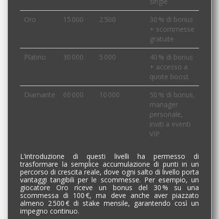
single
Oro
15 000
2 500
30 % di bonus
+ scommesse
gratuite
Platino
30 000
5 000
40 % di bonus
+ accesso a
quote boost
Diamante
60 000
10 000
50 % di bonus,
manager
personale,
inviti a eventi
VIP
L’introduzione di questi livelli ha permesso di
trasformare la semplice accumulazione di punti in un
percorso di crescita reale, dove ogni salto di livello porta
vantaggi tangibili per le scommesse. Per esempio, un
giocatore Oro riceve un bonus del 30 % su una
scommessa di 100 €, ma deve anche aver piazzato
almeno 2 500 € di stake mensile, garantendo così un
impegno continuo.