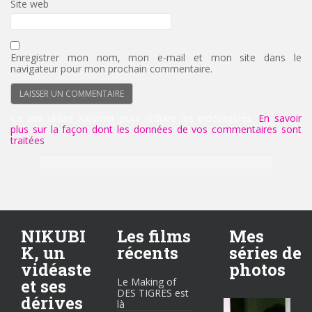
Site web
Enregistrer mon nom, mon e-mail et mon site dans le
navigateur pour mon prochain commentaire.
Ce site utilise Akismet pour réduire les indésirables.
En savoir
plus sur la façon dont les données de vos commentaires sont
traitées
.
NIKUBI
Les films
Mes
K, un
récents
séries de
vidéaste
photos
et ses
Le Making of
DES TIGRES est
dérives
là