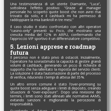
Una testimonianza di un utente Diamante, “Luca”,
sottolinea l’effetto positivo: “Grazie al manager
personale ho scoperto quote boost che non avrei mai
trovato da solo, e il cashback mi ha permesso di
raddoppiare la mia bankroll in tre mesi.”
Il caso studio è stato confrontato con altri operatori
“casino‑only” presenti su Fnco, che mostrano una
crescita media del 12 % in ARPU, confermando che
l’approccio VIP sportivo è un differenziatore competitivo.
5. Lezioni apprese e roadmap
futura
Il percorso non è stato privo di ostacoli. Inizialmente,
l’operatore ha sovrastimato la capacità di gestire grandi
volumi di cashback, generando un picco di richieste di
supporto che ha rallentato la risposta del servizio clienti.
La soluzione è stata l’automazione di parte del processo
di verifica, riducendo i tempi di attesa del 35 %.
Un altro errore comune è stato l’over‑promising su
quote boost senza adeguare i limiti di deposito, creando
situazioni di “over‑exposure”. Dopo una revisione dei
termini, i limiti sono stati allineati alle normative AAMS,
evitando sanzioni e migliorando la percezione di
responsabilità.
Guardando al futuro, il programma VIP evolverà