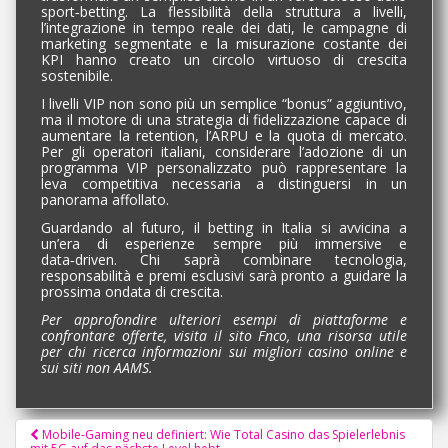
sport‑betting. La flessibilità della struttura a livelli,
l’integrazione in tempo reale dei dati, le campagne di
marketing segmentate e la misurazione costante dei
KPI hanno creato un circolo virtuoso di crescita
sostenibile.
I livelli VIP non sono più un semplice “bonus” aggiuntivo,
ma il motore di una strategia di fidelizzazione capace di
aumentare la retention, l’ARPU e la quota di mercato.
Per gli operatori italiani, considerare l’adozione di un
programma VIP personalizzato può rappresentare la
leva competitiva necessaria a distinguersi in un
panorama affollato.
Guardando al futuro, il betting in Italia si avvicina a
un’era di esperienze sempre più immersive e
data‑driven. Chi saprà combinare tecnologia,
responsabilità e premi esclusivi sarà pronto a guidare la
prossima ondata di crescita.
Per approfondire ulteriori esempi di piattaforme e
confrontare offerte, visita il sito Fnco, una risorsa utile
per chi ricerca informazioni sui migliori casino online e
sui siti non AAMS.
Pagination
Mobile‑Gaming neu definiert: Wie Total Casino das Spielerlebnis