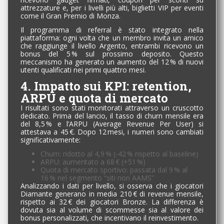
attrezzature e, per i livelli più alti, biglietti VIP per eventi
come il Gran Premio di Monza.
Il programma di referral è stato integrato nella
piattaforma: ogni volta che un membro invita un amico
che raggiunge il livello Argento, entrambi ricevono un
bonus del 5 % sul prossimo deposito. Questo
meccanismo ha generato un aumento del 12 % di nuovi
utenti qualificati nei primi quattro mesi.
4. Impatto sui KPI: retention,
ARPU e quota di mercato
I risultati sono stati monitorati attraverso un cruscotto
dedicato. Prima del lancio, il tasso di churn mensile era
del 8,5 % e l’ARPU (Average Revenue Per User) si
attestava a 45 €. Dopo 12 mesi, i numeri sono cambiati
significativamente:
Churn: ridotto al 4,9 % (‑42 % rispetto al baseline)
ARPU: aumentato a 68 € (+51 %)
Quota di mercato sportivo: passata dal 9 % al
16 % nel segmento “siti non AAMS”
Analizzando i dati per livello, si osserva che i giocatori
Diamante generano in media 210 € di revenue mensile,
rispetto ai 32 € dei giocatori Bronze. La differenza è
dovuta sia al volume di scommesse sia al valore dei
bonus personalizzati, che incentivano il reinvestimento.