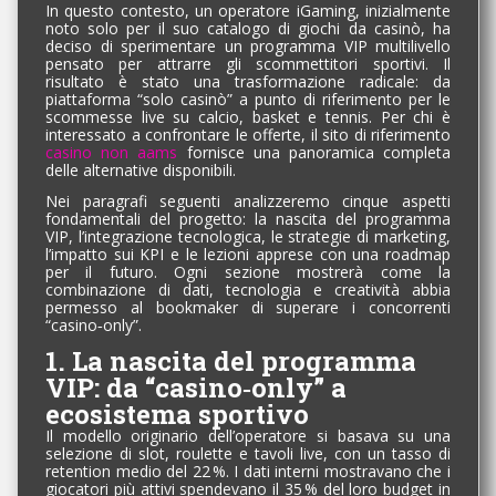
In questo contesto, un operatore iGaming, inizialmente
noto solo per il suo catalogo di giochi da casinò, ha
deciso di sperimentare un programma VIP multilivello
pensato per attrarre gli scommettitori sportivi. Il
risultato è stato una trasformazione radicale: da
piattaforma “solo casinò” a punto di riferimento per le
scommesse live su calcio, basket e tennis. Per chi è
interessato a confrontare le offerte, il sito di riferimento
casino non aams
fornisce una panoramica completa
delle alternative disponibili.
Nei paragrafi seguenti analizzeremo cinque aspetti
fondamentali del progetto: la nascita del programma
VIP, l’integrazione tecnologica, le strategie di marketing,
l’impatto sui KPI e le lezioni apprese con una roadmap
per il futuro. Ogni sezione mostrerà come la
combinazione di dati, tecnologia e creatività abbia
permesso al bookmaker di superare i concorrenti
“casino‑only”.
1. La nascita del programma
VIP: da “casino‑only” a
ecosistema sportivo
Il modello originario dell’operatore si basava su una
selezione di slot, roulette e tavoli live, con un tasso di
retention medio del 22 %. I dati interni mostravano che i
giocatori più attivi spendevano il 35 % del loro budget in