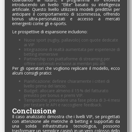
introducendo un livello “Elite” basato su intelligenza
artificiale. Questo livello utilizzerà modelli predittivi per
anticipare il comportamento di scommessa, offrendo
bonus ultra‑personalizzati e accesso a mercati
emergenti come gli e‑sports.
Le prospettive di espansione includono:
Nuovi sport (rugby, pallavolo) con quote dedicate
ai VIP
Integrazione di realtà aumentata per esperienze di
betting immersive
Partnership con piattaforme di streaming per
offrire contenuti esclusivi ai membri più alti
Per gli operatori che vogliono replicare il modello, ecco
alcuni consigli pratici:
Pianificazione: definire chiaramente i criteri di
livello prima del lancio.
Budget: allocare almeno il 15 % del fatturato
previsto per bonus e premi VIP.
Tempistiche: prevedere una fase pilota di 3‑4 mesi
per testare le API e raccogliere feedback.
Conclusione
Il caso analizzato dimostra che i livelli VIP, se progettati
con attenzione alle metriche di betting e supportati da
una solida infrastruttura tecnologica, possono
trasformare un semplice casinò in un vero colosso dello