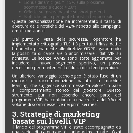
Bonus dinamici (es. “+15 % sulla prossima
scommessa a quota > 2.0”)
Offerte su misura basate su sport preferiti
Notifiche push per quote boost in tempo reale
Questa personalizzazione ha incrementato il tasso di
apertura delle notifiche del 42 % rispetto alle campagne
email tradizionali.
Dal punto di vista della sicurezza, l’operatore ha
implementato crittografia TLS 1.3 per tutti i flussi dati e
ha aderito pienamente alle direttive GDPR, garantendo
la possibilità di cancellare o anonimizzare i dati VIP su
richiesta. Le licenze AAMS sono state aggiornate per
includere il nuovo segmento sportivo, un passo
necessario per mantenere la fiducia dei clienti premium.
Un ulteriore vantaggio tecnologico è stato l’uso di un
motore di raccomandazione basato su machine
learning, che suggerisce scommesse “a valore” in base
al comportamento storico del giocatore. Questo
strumento, pur non essendo ancora parte del
programma VIP, ha contribuito a una crescita del 9 % del
volume di scommesse live nei primi sei mesi.
3. Strategie di marketing
basate sui livelli VIP
Il lancio del programma VIP è stato accompagnato da
una serie di campagne di onboarding mirate. Ogni