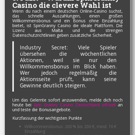
Casino die clevere Wahl ist
Wenn du nach einem deutschen Online‑Casino suchst,
das schnelle Auszahlungen, einen großen
Willkommensbonus und ein Bonus ohne Einzahlung
bietet, ist SpinGranny Casino die ideale Plattform. Die
Lizenz aus Malta und die strengen
Datenschutzrichtlinien geben zusätzliche Sicherheit.
Industry Secret: Viele Spieler
übersehen die wöchentlichen
Aktionen, weil sie nur den
Willkommensbonus im Blick haben.
Wer jedoch regelmäßig die
Aktionsseite prüft, kann seine
Gewinne deutlich steigern.
Um das Gelernte sofort anzuwenden, melde dich noch
heute bei
Spin Granny Casino Deutschland offiziell
an
und teste die Bonusangebote.
Kurzfassung der wichtigsten Punkte
Willkommensbonus: 200 % bis 200 €, mind. 10 €
Einzahlung