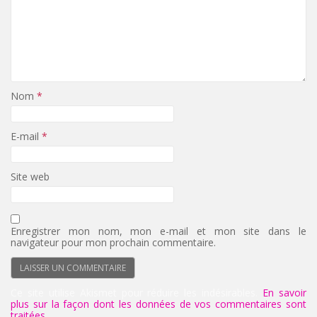
Nom
*
E-mail
*
Site web
Enregistrer mon nom, mon e-mail et mon site dans le
navigateur pour mon prochain commentaire.
Ce site utilise Akismet pour réduire les indésirables.
En savoir
plus sur la façon dont les données de vos commentaires sont
traitées
.