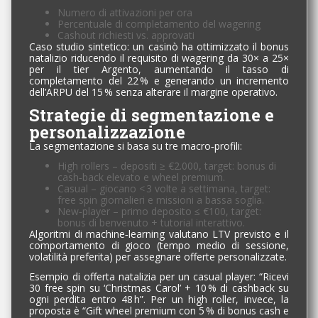
Numero di attivazioni per ora
Percentuale di completamento del wagering
Cashout richiesti vs. approvati
Caso studio sintetico: un casinò ha ottimizzato il bonus
natalizio riducendo il requisito di wagering da 30× a 25×
per il tier Argento, aumentando il tasso di
completamento del 22 % e generando un incremento
dell’ARPU del 15 % senza alterare il margine operativo.
Strategie di segmentazione e
personalizzazione
La segmentazione si basa su tre macro‑profili:
High rollers – depositi ≥ €2.000, target: bonus di
cash‑back elevato e wheel premium.
Casual – giocano < 3 volte a settimana, target:
free spin giornalieri e missioni a bassa soglia.
New‑player – primo deposito ≤ €100, target:
bonus di benvenuto + tutorial interattivo.
Algoritmi di machine‑learning valutano LTV previsto e il
comportamento di gioco (tempo medio di sessione,
volatilità preferita) per assegnare offerte personalizzate.
Esempio di offerta natalizia per un casual player: “Ricevi
30 free spin su ‘Christmas Carol’ + 10 % di cashback su
ogni perdita entro 48 h”. Per un high roller, invece, la
proposta è “Gift wheel premium con 5 % di bonus cash e