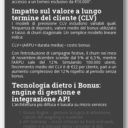
accesso a un torneo esclusivo da €10.000”.
Impatto sul valore a lungo
termine del cliente (CLV)
I modelli di previsione CLV includono variabili quali:
frequenza di deposito, valore medio del bonus utilizzato
e tasso di churn stagionale. Un semplice modello lineare
indica:
CLV = (ARPU × durata media) − costo bonus.
Con l’introduzione di campagne festive, il churn nei mesi
di novembre‑dicembre scende dal 9 % al 6,5 %, mentre
l’ARPU sale del 12 %. Simulando 100.000 utenti,
l’incremento medio del CLV è di €22 per cliente, pari a un
aumento complessivo del 12 % rispetto al periodo senza
bonus.
Tecnologia dietro i Bonus:
engine di gestione e
integrazione API
L’architettura più diffusa è basata su micro‑services:
Bonus Engine – gestisce la logica di attivazione,
calcolo del wagering e scadenze.
API Gateway – riceve richieste da front‑end (web,
mobile) e le instrada verso i provider di slot.