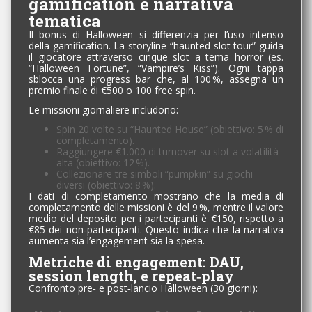
gamification e narrativa
tematica
Il bonus di Halloween si differenzia per l’uso intenso
della gamification. La storyline “haunted slot tour” guida
il giocatore attraverso cinque slot a tema horror (es.
“Halloween Fortune”, “Vampire’s Kiss”). Ogni tappa
sblocca una progress bar che, al 100 %, assegna un
premio finale di €500 o 100 free spin.
Le missioni giornaliere includono:
Spin 20 volte su “Haunted House” (obiettivo: 5 % di
completamento).
Raggiungere €1.000 di turnover su slot a volatilità
alta (obiettivo: 12 %).
Collezionare tre simboli “pumpkin” su giochi
diversi (obiettivo: 8 %).
I dati di completamento mostrano che la media di
completamento delle missioni è del 9 %, mentre il valore
medio del deposito per i partecipanti è €150, rispetto a
€85 dei non‑partecipanti. Questo indica che la narrativa
aumenta sia l’engagement sia la spesa.
Metriche di engagement: DAU,
session length, e repeat‑play
Confronto pre‑ e post‑lancio Halloween (30 giorni):