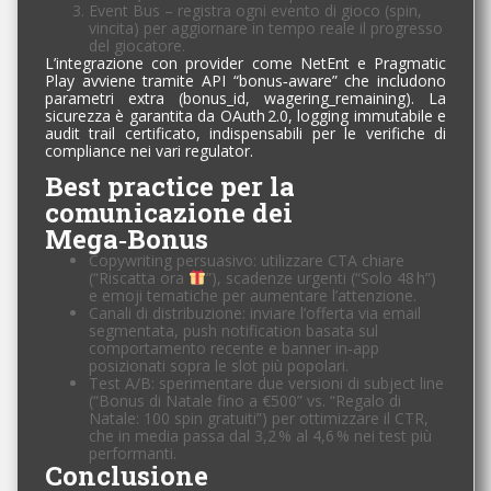
Event Bus – registra ogni evento di gioco (spin,
vincita) per aggiornare in tempo reale il progresso
del giocatore.
L’integrazione con provider come NetEnt e Pragmatic
Play avviene tramite API “bonus‑aware” che includono
parametri extra (bonus_id, wagering_remaining). La
sicurezza è garantita da OAuth 2.0, logging immutabile e
audit trail certificato, indispensabili per le verifiche di
compliance nei vari regulator.
Best practice per la
comunicazione dei
Mega‑Bonus
Copywriting persuasivo: utilizzare CTA chiare
(“Riscatta ora
”), scadenze urgenti (“Solo 48 h”)
e emoji tematiche per aumentare l’attenzione.
Canali di distribuzione: inviare l’offerta via email
segmentata, push notification basata sul
comportamento recente e banner in‑app
posizionati sopra le slot più popolari.
Test A/B: sperimentare due versioni di subject line
(“Bonus di Natale fino a €500” vs. “Regalo di
Natale: 100 spin gratuiti”) per ottimizzare il CTR,
che in media passa dal 3,2 % al 4,6 % nei test più
performanti.
Conclusione