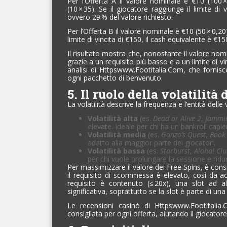
Per l’Offerta A il valore nominale è €10 (10
(10 × 35). Se il giocatore raggiunge il limite di
ovvero 29 % del valore richiesto.
Per l’Offerta B il valore nominale è €10 (50 × 0
limite di vincita di €150, il cash equivalente è €15
Il risultato mostra che, nonostante il valore nomi
grazie a un requisito più basso e a un limite di v
analisi di Httpswww.Footitalia.Com, che fornisce
ogni pacchetto di benvenuto.
5. Il ruolo della volatilità 
La volatilità descrive la frequenza e l’entità delle 
Volatilità alta
(es.
Dead or Alive 2
,
Jammin
elevate. Ideale per chi ha un bankroll capi
Volatilità media
(es.
Gonzo’s Quest
,
Book
adatto alla maggior parte dei giocatori.
Volatilità bassa
(es.
Starburst
,
Aloha! Clu
per chi vuole prolungare la sessione e ridurre
Per massimizzare il valore dei Free Spins, è cons
il requisito di scommessa è elevato, così da a
requisito è contenuto (≤ 20x), una slot ad al
significativa, soprattutto se la slot è parte di u
Le recensioni casinò di Httpswww.Footitalia.
consigliata per ogni offerta, aiutando il giocator