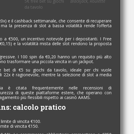
5€ free bet su giochi
Blackjack, Roulette
da tavolo
(20x) e il cashback settimanale, che consente di recuperare
 ma la presenza di slot a bassa volatilità rende l’offerta
a €500, un incentivo notevole per i depositanti. I Free
(€0,15) e la volatilità mista delle slot rendono la proposta
ressive. I 100 spin da €0,20 hanno un requisito più alto
ono trasformare una piccola vincita in un jackpot.
bet di €5 su giochi da tavolo, ideale per chi vuole
to di 22x è ragionevole, mentre la selezione di slot a media
a è citata frequentemente nelle recensioni di
icurezza di queste piattaforme estere, che operano con
agamento più flessibili rispetto ai casinò AAMS.
ins: calcolo pratico
limite di vincita €100.
imite di vincita €150.