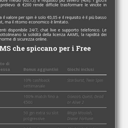
re medio (€0,15) e requisito più severo (40x). I giochi
prelievo di €200 rende difficile trasformare le vincite in
a il valore per spin è solo €0,05 e il requisito è il più basso
ot, ma il ritorno economico è limitato.
enti disponibile 24/7, chat live e supporto telefonico. Le
tolineano la solidità della licenza AAMS, la rapidità dei
 norme di sicurezza online.
AMS che spiccano per i Free
to di
essa
Bonus aggiuntivi
Giochi inclusi
10% cashback
Starburst, Twin Spin
settimanale
100% match fino a
Gonzo’s Quest, Dead
€500
or Alive 2
50 giri extra su slot
Mega Moolah,
progressive
Divine Fortune