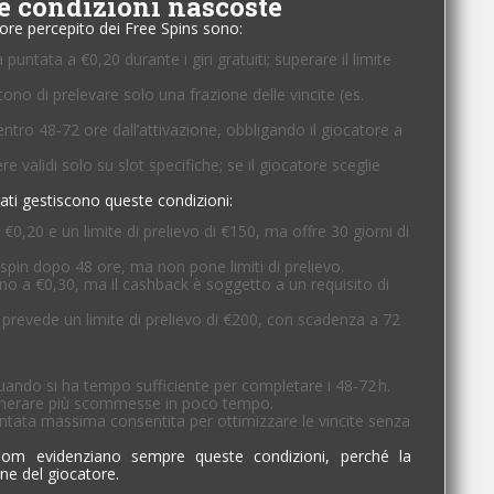
 e condizioni nascoste
lore percepito dei Free Spins sono:
 puntata a €0,20 durante i giri gratuiti; superare il limite
ono di prelevare solo una frazione delle vincite (es.
entro 48‑72 ore dall’attivazione, obbligando il giocatore a
re validi solo su slot specifiche; se il giocatore sceglie
ti gestiscono queste condizioni:
,20 e un limite di prelievo di €150, ma offre 30 giorni di
 spin dopo 48 ore, ma non pone limiti di prelievo.
o a €0,30, ma il cashback è soggetto a un requisito di
 prevede un limite di prelievo di €200, con scadenza a 72
 quando si ha tempo sufficiente per completare i 48‑72 h.
nerare più scommesse in poco tempo.
ntata massima consentita per ottimizzare le vincite senza
.Com evidenziano sempre queste condizioni, perché la
ne del giocatore.