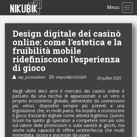
Menu
TOG
Design digitale dei casinò
online: come l’estetica e la
fruibilità mobile
ridefiniscono l’esperienza
di gioco
wp_postadmin
importBLOGGER
20 juillet 2025
Negli ultimi dieci anni il mercato dei casinò online è
passato da una nicchia di appassionati a un vero e
proprio ecosistema globale, alimentato da connessioni
più veloci, dispositivi sempre più potenti e una
legislazione che, in molti paesi, ha iniziato a riconoscere
il gioco d’azzardo digitale come attività legittima. Questo
boom ha spinto gli operatori a competere non più solo
sul valore delle promozioni o sulla varietà di giochi, ma
anche sulla capacità di offrire un’interfaccia che risulti
immediata, sicura e piacevole da usare.