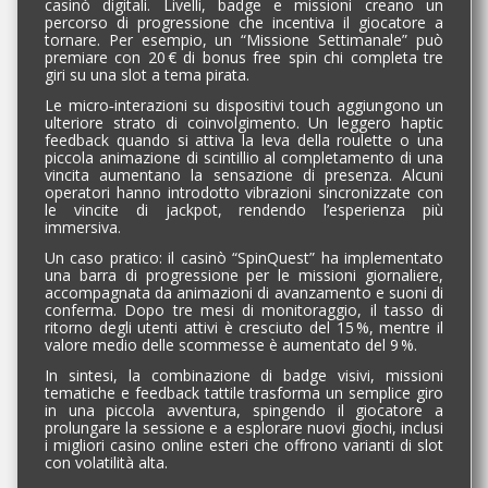
casinò digitali. Livelli, badge e missioni creano un
percorso di progressione che incentiva il giocatore a
tornare. Per esempio, un “Missione Settimanale” può
premiare con 20 € di bonus free spin chi completa tre
giri su una slot a tema pirata.
Le micro‑interazioni su dispositivi touch aggiungono un
ulteriore strato di coinvolgimento. Un leggero haptic
feedback quando si attiva la leva della roulette o una
piccola animazione di scintillio al completamento di una
vincita aumentano la sensazione di presenza. Alcuni
operatori hanno introdotto vibrazioni sincronizzate con
le vincite di jackpot, rendendo l’esperienza più
immersiva.
Un caso pratico: il casinò “SpinQuest” ha implementato
una barra di progressione per le missioni giornaliere,
accompagnata da animazioni di avanzamento e suoni di
conferma. Dopo tre mesi di monitoraggio, il tasso di
ritorno degli utenti attivi è cresciuto del 15 %, mentre il
valore medio delle scommesse è aumentato del 9 %.
In sintesi, la combinazione di badge visivi, missioni
tematiche e feedback tattile trasforma un semplice giro
in una piccola avventura, spingendo il giocatore a
prolungare la sessione e a esplorare nuovi giochi, inclusi
i migliori casino online esteri che offrono varianti di slot
con volatilità alta.