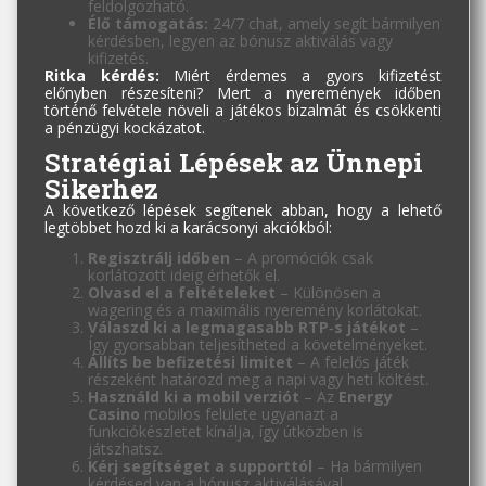
feldolgozható.
Élő támogatás:
24/7 chat, amely segít bármilyen
kérdésben, legyen az bónusz aktiválás vagy
kifizetés.
Ritka kérdés:
Miért érdemes a gyors kifizetést
előnyben részesíteni? Mert a nyeremények időben
történő felvétele növeli a játékos bizalmát és csökkenti
a pénzügyi kockázatot.
Stratégiai Lépések az Ünnepi
Sikerhez
A következő lépések segítenek abban, hogy a lehető
legtöbbet hozd ki a karácsonyi akciókból:
Regisztrálj időben
– A promóciók csak
korlátozott ideig érhetők el.
Olvasd el a feltételeket
– Különösen a
wagering és a maximális nyeremény korlátokat.
Válaszd ki a legmagasabb RTP‑s játékot
–
Így gyorsabban teljesítheted a követelményeket.
Állíts be befizetési limitet
– A felelős játék
részeként határozd meg a napi vagy heti költést.
Használd ki a mobil verziót
– Az
Energy
Casino
mobilos felülete ugyanazt a
funkciókészletet kínálja, így útközben is
játszhatsz.
Kérj segítséget a supporttól
– Ha bármilyen
kérdésed van a bónusz aktiválásával