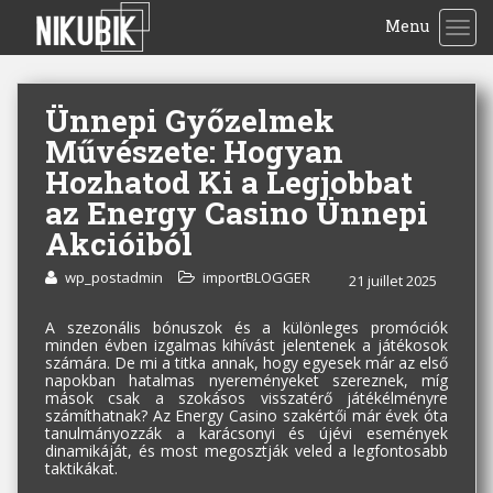
Menu
TOG
Ünnepi Győzelmek
Művészete: Hogyan
Hozhatod Ki a Legjobbat
az Energy Casino Ünnepi
Akcióiból
wp_postadmin
importBLOGGER
21 juillet 2025
A szezonális bónuszok és a különleges promóciók
minden évben izgalmas kihívást jelentenek a játékosok
számára. De mi a titka annak, hogy egyesek már az első
napokban hatalmas nyereményeket szereznek, míg
mások csak a szokásos visszatérő játékélményre
számíthatnak? Az Energy Casino szakértői már évek óta
tanulmányozzák a karácsonyi és újévi események
dinamikáját, és most megosztják veled a legfontosabb
taktikákat.