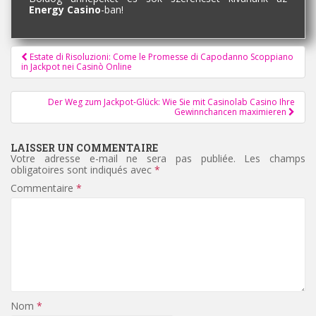
Energy Casino
-ban!
Pagination
Estate di Risoluzioni: Come le Promesse di Capodanno Scoppiano
in Jackpot nei Casinò Online
d'article
Der Weg zum Jackpot‑Glück: Wie Sie mit Casinolab Casino Ihre
Gewinnchancen maximieren
LAISSER UN COMMENTAIRE
Votre adresse e-mail ne sera pas publiée.
Les champs
obligatoires sont indiqués avec
*
Commentaire
*
Nom
*