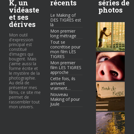
K, un
récents
séries de
vidéaste
photos
et ses
Le Making of
DES TIGRES est
dérives
là
Mon premier
Mon outil
long métrage
d'expression
Tout se
principal est
concrétise pour
constitué
mon film LES
d'images qui
TIGRES
bougent. Mais
Mon premier
j'aime aussi la
film LES TIGRES
forme écrite et
approche
le mystère de la
photographie.
Cette fois, ils
Au delà de
arrivent
présenter mes
vraiment…
films, ce site me
Nouveau
permet de
Making of pour
rassembler tout
Juule
mon univers.