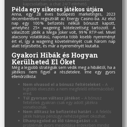
kapcsolatban, a chat 24/7 elérhető.
Példa egy sikeres játékos útjára
Anna, egy 28 éves budapesti marketinges, 2023
decemberében regisztrált az Energy Casino-ba. Az első
nap egy 100 % befizetés nélküli bónuszt kapott,
amelyhez 25× wagering kötelezettség tartozott. A
választott játék a Mega Joker volt, 99 % RTP‑vel. Mivel
alacsony volatilitású, naponta több kisebb nyereményt
ért el, így a wagering követelményét csak három nap
alatt teljesítette, és már a nyereményét kiutalta.
Gyakori Hibák és Hogyan
Kerülheted El Őket
Még a legjobb stratégiák sem védik meg a hibáktól, ha a
játékos nem figyel a részletekre. Íme egy gyors
ellenőrzőlista:
Nem olvasod el a bónusz feltételeket
– A
legtöbb elvesztés a nem megfelelő információból
ered.
Túl gyorsan váltasz játékot
– A bónusz
feltételek gyakran csak egy adott játékra
vonatkoznak.
Nem állítasz be befizetési határt
– A felelős
játék hiánya pénzügyi nehézségeket okozhat.
Elhanyagolod az élő támogatást
– A
problémák gyors megoldása érdekében mindig